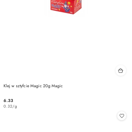
Klej w sztyfcie Magic 20g Magic
6.33
Cena:
0.32
/
g