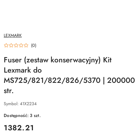
NAZWA
LEXMARK
PRODUCENTA:
(0)
Fuser (zestaw konserwacyjny) Kit
Lexmark do
MS725/821/822/826/5370 | 200000
str.
Symbol:
41X2234
Dostępność:
3
szt.
cena:
1382.21