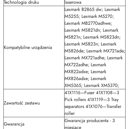
Technologia druku
laserowa
Lexmark B2865 dw; Lexmark
M5255; Lexmark M5270;
Lexmark MB2770adhwe;
Lexmark MS821dn; Lexmark
MS821n; Lexmark MS823dn;
Lexmark MS823n; Lexmark
Kompatybilne urządzenia
MS826de; Lexmark MX721ade;
Lexmark MX721adhe; Lexmark
MX722adhe; Lexmark
MX822adxe; Lexmark
MX826adxe; Lexmark
XM5365; Lexmark XM5370;
41X1116—Fuser 41X1108—3
Pick rollers 41X1119—3 Tray
Zawartość zestawu
separators 41X1076—Transfer
roller
Gwarancja producenta - 3
Gwarancja
miesiące