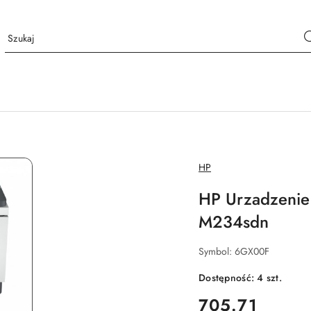
NAZWA
HP
PRODUCENTA:
HP Urzadzenie 
M234sdn
Symbol:
6GX00F
Dostępność:
4
szt.
cena:
705.71