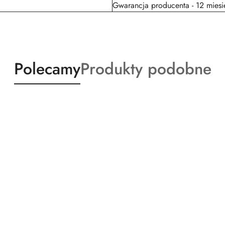
Gwarancja producenta - 12 miesi
Produkty
Produkty
Polecamy
Produkty podobne
o
o
statusie:
statusie: