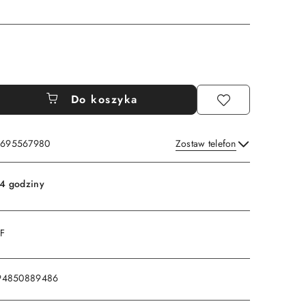
Do koszyka
: 695567980
Zostaw telefon
Wyślij
4 godziny
DF
94850889486