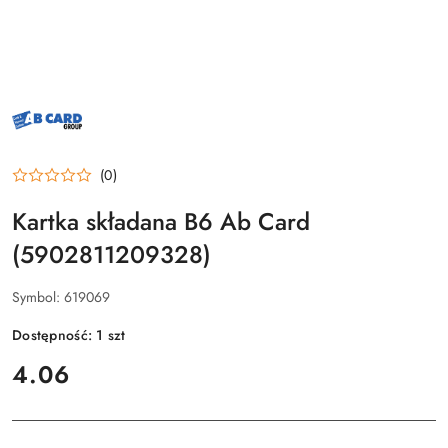
NAZWA
PRODUCENTA:
AB
CARD
(0)
Kartka składana B6 Ab Card
(5902811209328)
Symbol:
619069
Dostępność:
1
szt
cena:
4.06