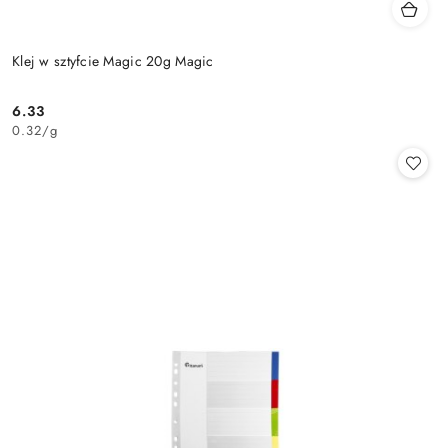
Klej w sztyfcie Magic 20g Magic
6.33
Cena:
0.32
/
g