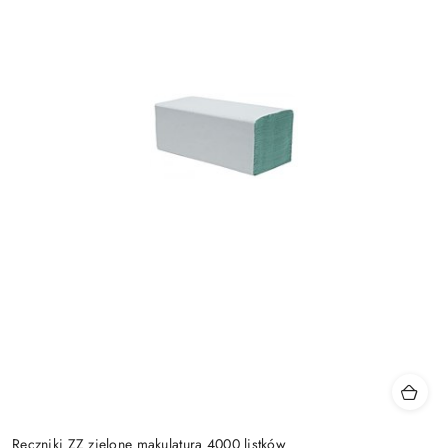
Ręczniki ZZ zielone makulatura 4000 listków