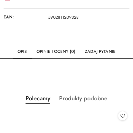
EAN:
5902811209328
OPIS
OPINIE I OCENY (0)
ZADAJ PYTANIE
Produkty
Produkty
Polecamy
Produkty podobne
Pomiń karuzelę produktów
o
o
statusie:
statusie: