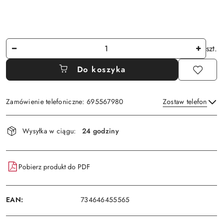
Ilość
szt.
Do koszyka
Zamówienie telefoniczne: 695567980
Zostaw telefon
Dostępność
Wysyłka w ciągu:
24 godziny
i
Wyślij
dostawa
Pobierz produkt do PDF
EAN:
734646455565