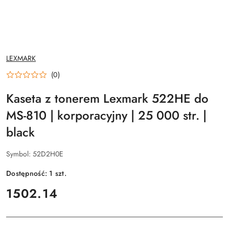
NAZWA
LEXMARK
PRODUCENTA:
(0)
Kaseta z tonerem Lexmark 522HE do
MS-810 | korporacyjny | 25 000 str. |
black
Symbol:
52D2H0E
Dostępność:
1
szt.
cena:
1502.14