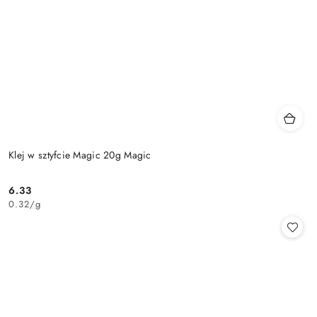
Klej w sztyfcie Magic 20g Magic
6.33
Cena:
0.32
/
g