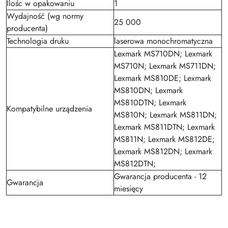
Ilośc w opakowaniu
1
Wydajność (wg normy
25 000
producenta)
Technologia druku
laserowa monochromatyczna
Lexmark MS710DN; Lexmark
MS710N; Lexmark MS711DN;
Lexmark MS810DE; Lexmark
MS810DN; Lexmark
MS810DTN; Lexmark
Kompatybilne urządzenia
MS810N; Lexmark MS811DN;
Lexmark MS811DTN; Lexmark
MS811N; Lexmark MS812DE;
Lexmark MS812DN; Lexmark
MS812DTN;
Gwarancja producenta - 12
Gwarancja
miesięcy