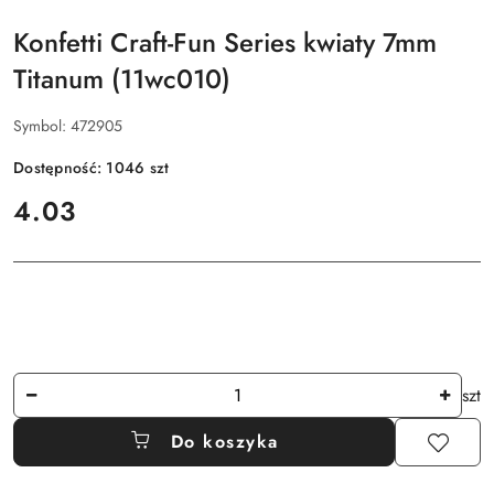
Konfetti Craft-Fun Series kwiaty 7mm
Titanum (11wc010)
Symbol:
472905
Dostępność:
1046
szt
cena:
4.03
Ilość
szt
Do koszyka