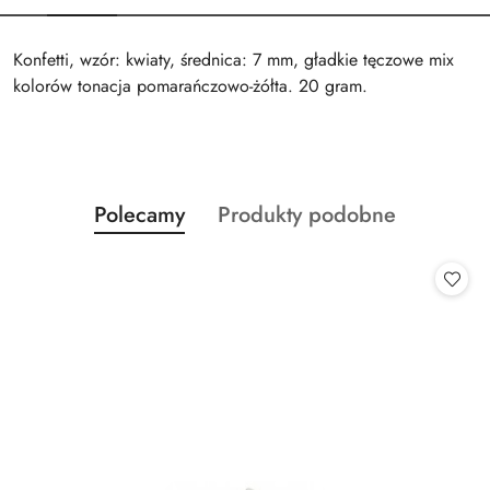
Konfetti, wzór: kwiaty, średnica: 7 mm, gładkie tęczowe mix
kolorów tonacja pomarańczowo-żółta. 20 gram.
Produkty
Produkty
Polecamy
Produkty podobne
Pomiń karuzelę produktów
o
o
statusie:
statusie: