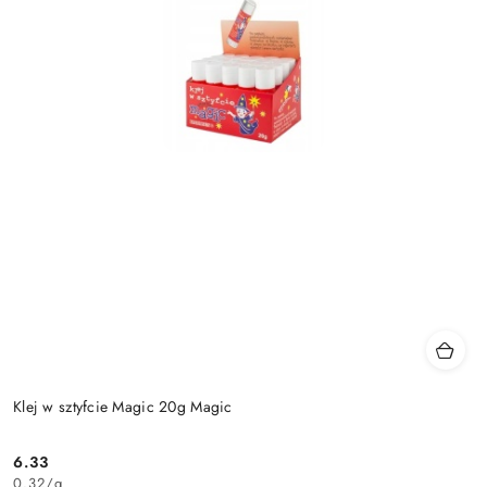
Klej w sztyfcie Magic 20g Magic
6.33
Cena:
0.32
/
g