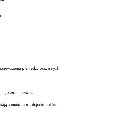
DF
rzewożenia pieniędzy oraz innych
nego źródła światła
wiają samoistne rozklejenie boków