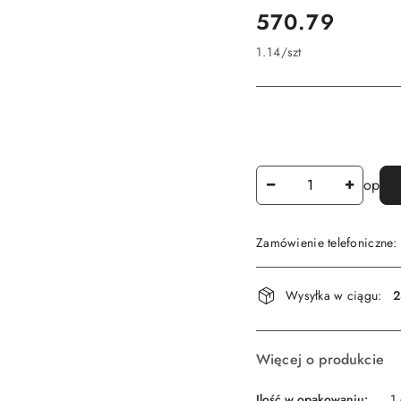
cena:
570.79
1.14
/
szt
Ilość
op
Zamówienie telefoniczne
Dostępność
Wysyłka w ciągu:
2
i
dostawa
Więcej o produkcie
Ilość w opakowaniu:
1