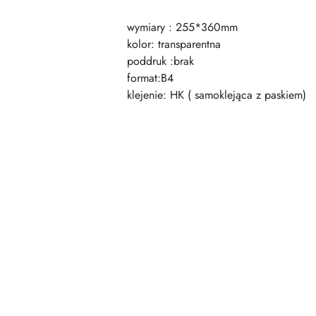
wymiary : 255*360mm
kolor: transparentna
poddruk :brak
format:B4
klejenie: HK ( samoklejąca z paskiem)
Pomiń karuzelę produktów