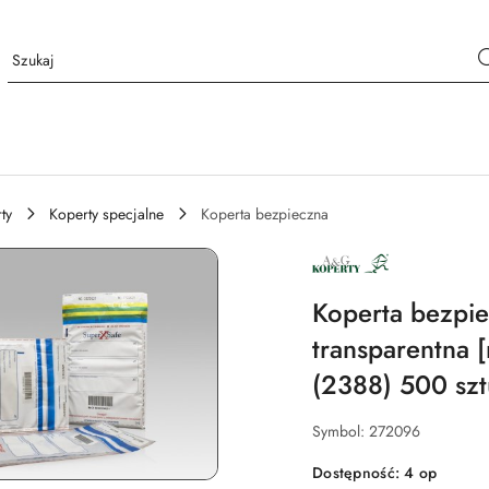
ty
Koperty specjalne
Koperta bezpieczna
NAZWA
PRODUCENTA:
A&G
KOPERTY
Koperta bezpi
transparentna
(2388) 500 szt
Symbol:
272096
Dostępność:
4
op