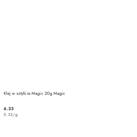
Klej w sztyfcie Magic 20g Magic
6.33
Cena:
0.32
/
g