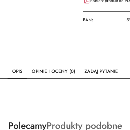
Pobierz produkt do P
EAN:
5
OPIS
OPINIE I OCENY (0)
ZADAJ PYTANIE
Produkty
Produkty
Polecamy
Produkty podobne