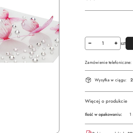
Ilość
szt
Zamówienie telefoniczne
Dostępność
Wysyłka w ciągu:
2
i
dostawa
Więcej o produkcie
Ilość w opakowaniu:
1 