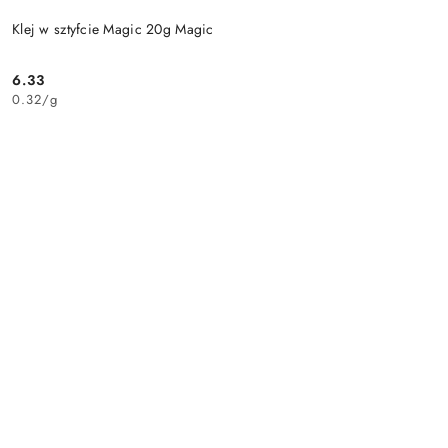
Klej w sztyfcie Magic 20g Magic
6.33
Cena:
0.32
/
g