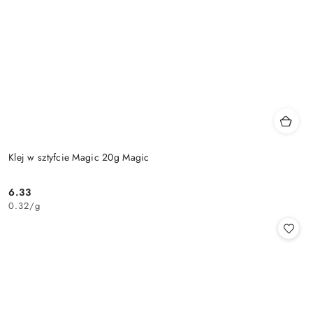
Klej w sztyfcie Magic 20g Magic
6.33
Cena:
0.32
/
g