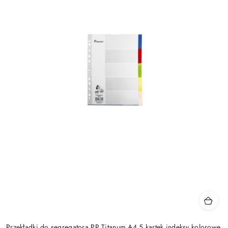
Przekładki do segregatora PP Titanum A4 5 kartek indeksy kolorowe