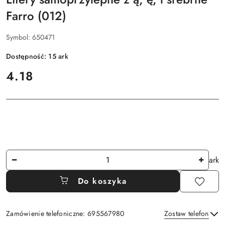
Farro (012)
Symbol:
650471
Dostępność:
15
ark
cena:
4.18
Ilość
ark
Do koszyka
Zamówienie telefoniczne: 695567980
Zostaw telefon