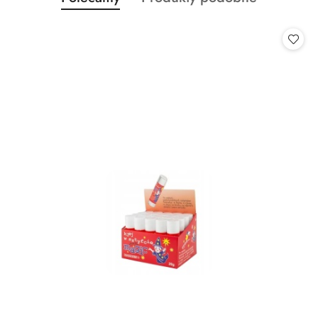
Pomiń karuzelę produktów
o
o
statusie:
statusie: