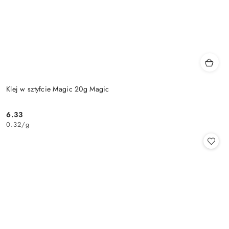
Klej w sztyfcie Magic 20g Magic
6.33
Cena:
0.32
/
g