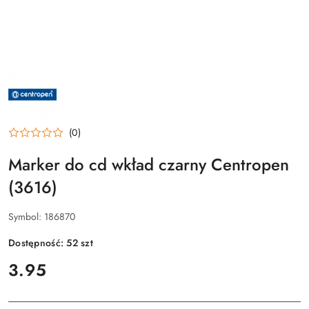
NAZWA
PRODUCENTA:
CENTROPEN
(0)
Marker do cd wkład czarny Centropen
(3616)
Symbol:
186870
Dostępność:
52
szt
cena:
3.95