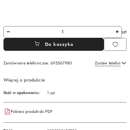
Ilość
szt
Do koszyka
Zamówienie telefoniczne: 695567980
Zostaw telefon
Dostępność
Więcej o produkcie
i
Wyślij
dostawa
Ilość w opakowaniu:
1 szt
Pobierz produkt do PDF