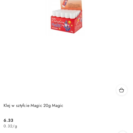
Klej w sztyfcie Magic 20g Magic
6.33
Cena:
0.32
/
g