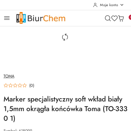
Moje konto
Przejdź do treści głównej
Przejdź do wyszukiwarki
Przejdź do moje konto
Przejdź do menu głównego
Przejdź do opisu produktu
Przejdź do stopki
NAZWA
TOMA
PRODUCENTA:
(0)
Marker specjalistyczny soft wkład biały
1,5mm okrągła końcówka Toma (TO-333
0 1)
Symbol:
618099