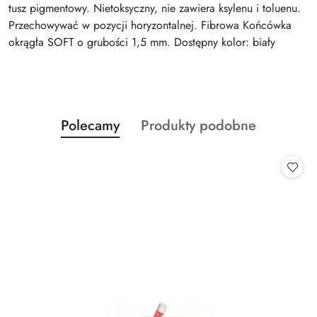
tusz pigmentowy. Nietoksyczny, nie zawiera ksylenu i toluenu.
Przechowywać w pozycji horyzontalnej. Fibrowa Końcówka
okrągła SOFT o grubości 1,5 mm. Dostępny kolor: biały
Produkty
Produkty
Polecamy
Produkty podobne
Pomiń karuzelę produktów
o
o
statusie:
statusie: