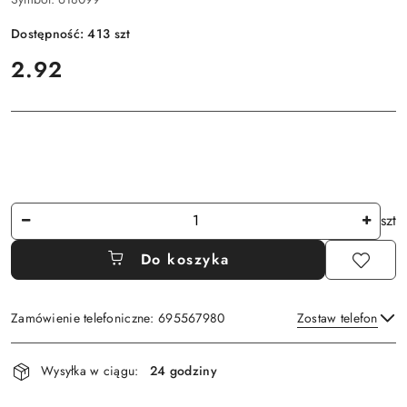
Dostępność:
413
szt
cena:
2.92
Ilość
szt
Do koszyka
Zamówienie telefoniczne: 695567980
Zostaw telefon
Dostępność
Wysyłka w ciągu:
24 godziny
i
Wyślij
dostawa