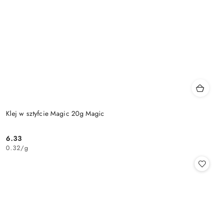
Klej w sztyfcie Magic 20g Magic
6.33
Cena:
0.32
/
g