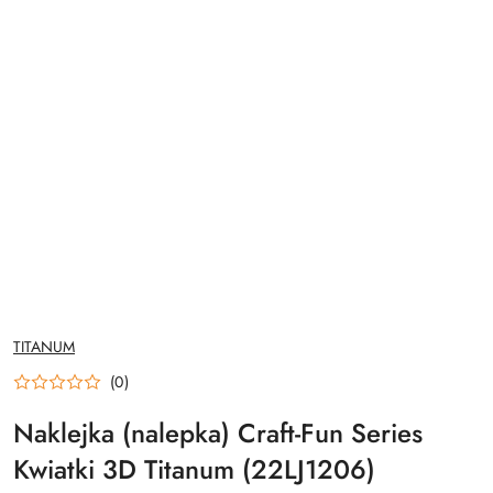
NAZWA
TITANUM
PRODUCENTA:
(0)
Naklejka (nalepka) Craft-Fun Series
Kwiatki 3D Titanum (22LJ1206)