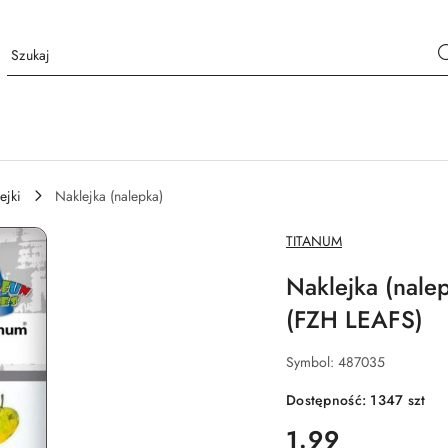
ejki
Naklejka (nalepka)
NAZWA
TITANUM
PRODUCENTA:
Naklejka (nalep
(FZH LEAFS)
Symbol:
487035
Dostępność:
1347
szt
cena:
1.99