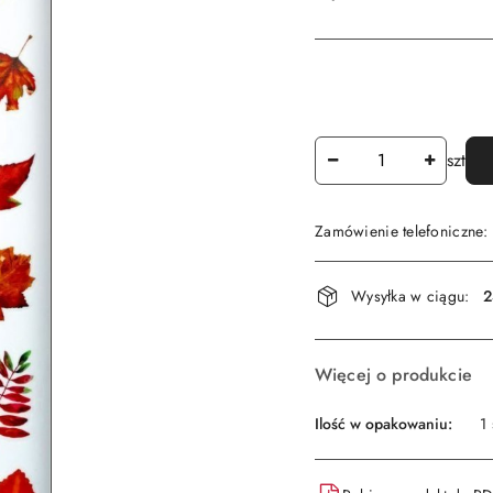
Ilość
szt
Zamówienie telefoniczne
Dostępność
Wysyłka w ciągu:
2
i
dostawa
Więcej o produkcie
Ilość w opakowaniu:
1 