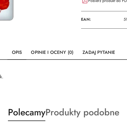
Pobierz produkt do P
EAN:
5
OPIS
OPINIE I OCENY (0)
ZADAJ PYTANIE
k.
Produkty
Produkty
Polecamy
Produkty podobne
o
o