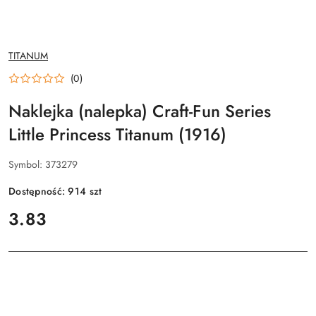
NAZWA
TITANUM
PRODUCENTA:
(0)
Naklejka (nalepka) Craft-Fun Series
Little Princess Titanum (1916)
Symbol:
373279
Dostępność:
914
szt
cena:
3.83