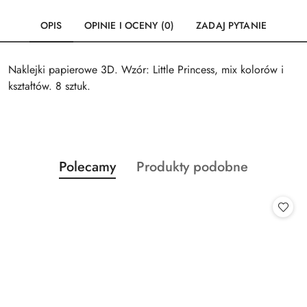
OPIS
OPINIE I OCENY (0)
ZADAJ PYTANIE
Naklejki papierowe 3D. Wzór: Little Princess, mix kolorów i
kształtów. 8 sztuk.
Produkty
Produkty
Polecamy
Produkty podobne
Pomiń karuzelę produktów
o
o
statusie:
statusie: