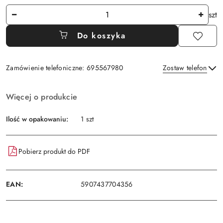
Ilość
szt
Do koszyka
Zamówienie telefoniczne: 695567980
Zostaw telefon
Dostępność
Więcej o produkcie
i
Wyślij
dostawa
Ilość w opakowaniu:
1 szt
Pobierz produkt do PDF
EAN:
5907437704356