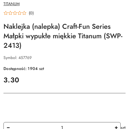
NAZWA
TITANUM
PRODUCENTA:
(0)
Naklejka (nalepka) Craft-Fun Series
Małpki wypukłe miękkie Titanum (SWP-
2413)
Symbol:
457769
Dostępność:
1904
szt
cena:
3.30
Ilość
szt