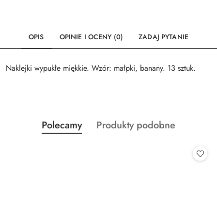
OPIS
OPINIE I OCENY (0)
ZADAJ PYTANIE
Naklejki wypukłe miękkie. Wzór: małpki, banany. 13 sztuk.
Produkty
Produkty
Polecamy
Produkty podobne
Pomiń karuzelę produktów
o
o
statusie:
statusie: