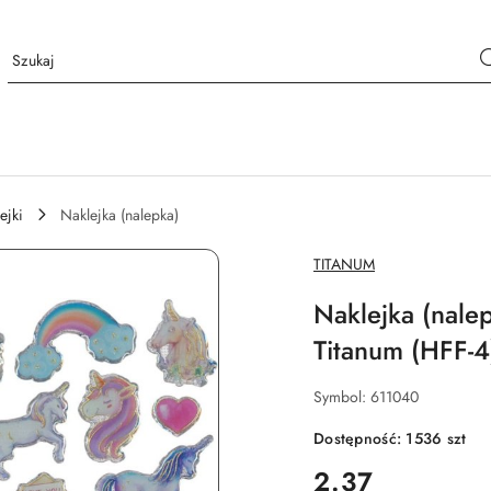
ejki
Naklejka (nalepka)
NAZWA
TITANUM
PRODUCENTA:
Naklejka (nalep
Titanum (HFF-4
Symbol:
611040
Dostępność:
1536
szt
cena:
2.37