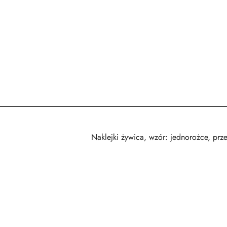
Naklejki żywica, wzór: jednorożce, prze
Pomiń karuzelę produktów