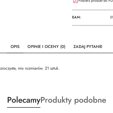
Pobierz produkt do P
EAN:
5
OPIS
OPINIE I OCENY (0)
ZADAJ PYTANIE
zroczyste, mix rozmiarów. 21 sztuk.
Produkty
Produkty
Polecamy
Produkty podobne
o
o