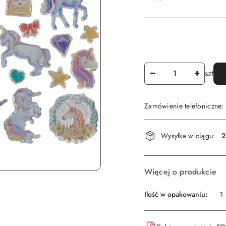
Ilość
szt
Zamówienie telefoniczne
Dostępność
Wysyłka w ciągu:
2
i
dostawa
Więcej o produkcie
Ilość w opakowaniu:
1 