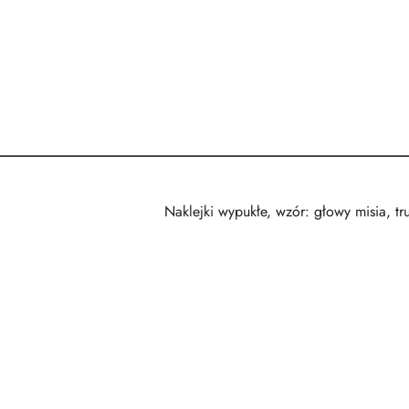
Naklejki wypukłe, wzór: głowy misia, tru
Pomiń karuzelę produktów