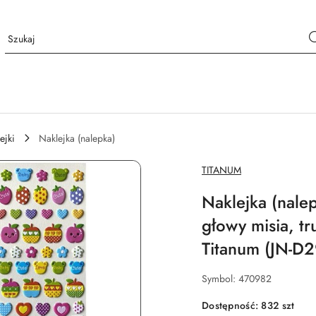
ejki
Naklejka (nalepka)
NAZWA
TITANUM
PRODUCENTA:
Naklejka (nale
głowy misia, tr
Titanum (JN-D2
Symbol:
470982
Dostępność:
832
szt