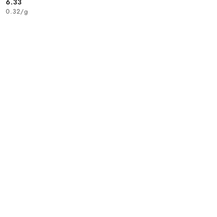
6.33
Cena:
0.32
/
g