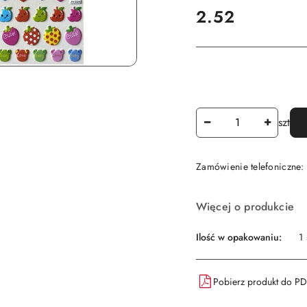
cena:
2.52
Ilość
szt
Zamówienie telefoniczne
Dostępność
Więcej o produkcie
i
dostawa
Ilość w opakowaniu:
1 
Pobierz produkt do P