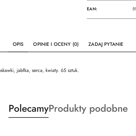
EAN:
5
OPIS
OPINIE I OCENY (0)
ZADAJ PYTANIE
skawki, jabłka, serca, kwiaty. 65 sztuk.
Produkty
Produkty
Polecamy
Produkty podobne
o
o
statusie:
statusie: