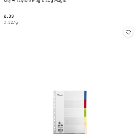
Klej w sztyfcie Magic 20g Magic
6.33
Cena:
0.32
/
g