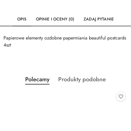
OPIS
OPINIE I OCENY (0)
ZADAJ PYTANIE
Papierowe elementy ozdobne papermiania beautiful postcards
4szt
Produkty
Produkty
Polecamy
Produkty podobne
Pomiń karuzelę produktów
o
o
statusie:
statusie: