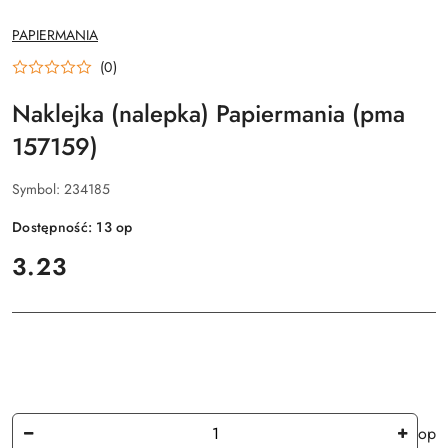
NAZWA
PAPIERMANIA
PRODUCENTA:
(0)
Naklejka (nalepka) Papiermania (pma
157159)
Symbol:
234185
Dostępność:
13
op
cena:
3.23
Ilość
op