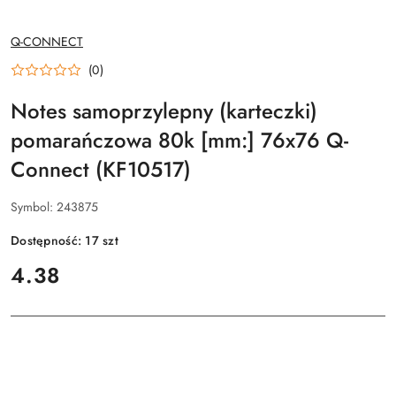
NAZWA
Q-CONNECT
PRODUCENTA:
(0)
Notes samoprzylepny (karteczki)
pomarańczowa 80k [mm:] 76x76 Q-
Connect (KF10517)
Symbol:
243875
Dostępność:
17
szt
cena:
4.38