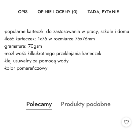
OPIS
OPINIE I OCENY (0)
ZADAJ PYTANIE
-popularne karteczki do zastosowania w pracy, szkole i domu
-ilość karteczek: 1x75 w rozmiarze 76x76mm
-gramatura: 70gsm
-możliwość kilkukrotnego przeklejania karteczek
-klej usuwalny za pomocą wody
-kolor pomarańczowy
Produkty
Produkty
Polecamy
Produkty podobne
Pomiń karuzelę produktów
o
o
statusie:
statusie: