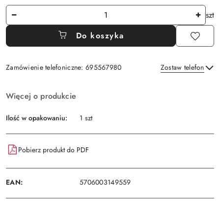
Ilość
szt
Do koszyka
Zamówienie telefoniczne: 695567980
Zostaw telefon
Dostępność
Więcej o produkcie
i
Wyślij
dostawa
Ilość w opakowaniu:
1 szt
Pobierz produkt do PDF
EAN:
5706003149559