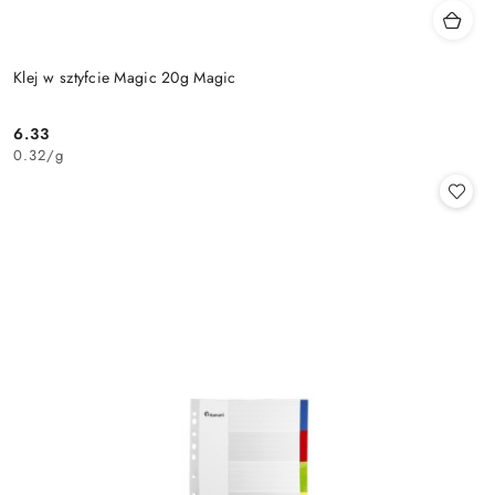
Klej w sztyfcie Magic 20g Magic
6.33
Cena:
0.32
/
g