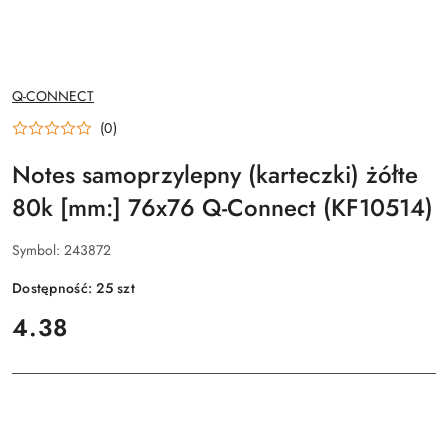
NAZWA
Q-CONNECT
PRODUCENTA:
(0)
Notes samoprzylepny (karteczki) żółte
80k [mm:] 76x76 Q-Connect (KF10514)
Symbol:
243872
Dostępność:
25
szt
cena:
4.38