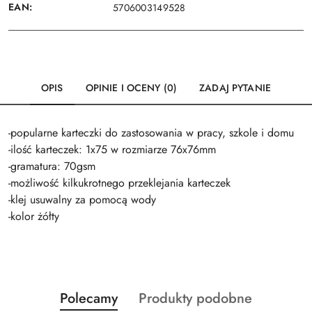
EAN:
5706003149528
OPIS
OPINIE I OCENY (0)
ZADAJ PYTANIE
-popularne karteczki do zastosowania w pracy, szkole i domu
-ilość karteczek: 1x75 w rozmiarze 76x76mm
-gramatura: 70gsm
-możliwość kilkukrotnego przeklejania karteczek
-klej usuwalny za pomocą wody
-kolor żółty
Produkty
Produkty
Polecamy
Produkty podobne
Pomiń karuzelę produktów