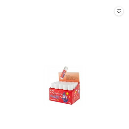
o
o
statusie:
statusie: