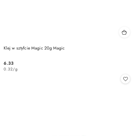
Klej w sztyfcie Magic 20g Magic
6.33
Cena:
0.32
/
g