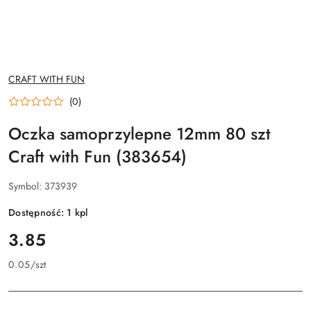
NAZWA
CRAFT WITH FUN
PRODUCENTA:
(0)
Oczka samoprzylepne 12mm 80 szt
Craft with Fun (383654)
Symbol:
373939
Dostępność:
1
kpl
cena:
3.85
0.05
/
szt