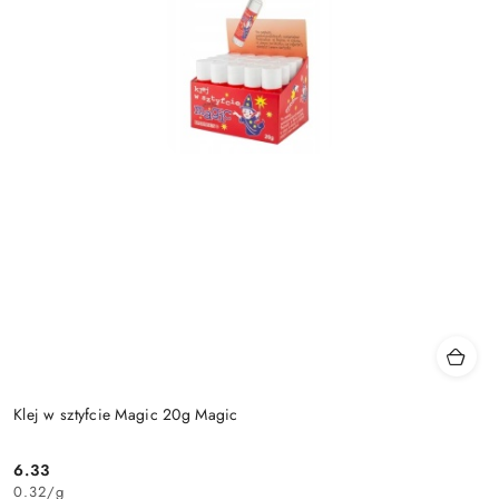
Klej w sztyfcie Magic 20g Magic
6.33
Cena:
0.32
/
g