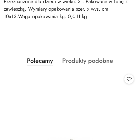
Przeznaczone dla dzieci w wieku: 3 . Pakowane w folię z
zawieszką. Wymiary opakowania szer. x wys. cm
10x13.Waga opakowania kg. 0,011 kg
Produkty
Produkty
Polecamy
Produkty podobne
Pomiń karuzelę produktów
o
o
statusie:
statusie: