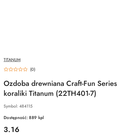
NAZWA
TITANUM
PRODUCENTA:
(0)
Ozdoba drewniana Craft-Fun Series
koraliki Titanum (22TH401-7)
Symbol:
484115
Dostępność:
889
kpl
cena:
3.16