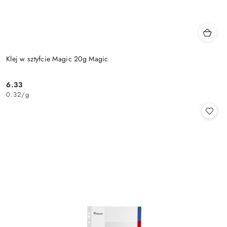
Klej w sztyfcie Magic 20g Magic
6.33
Cena:
0.32
/
g