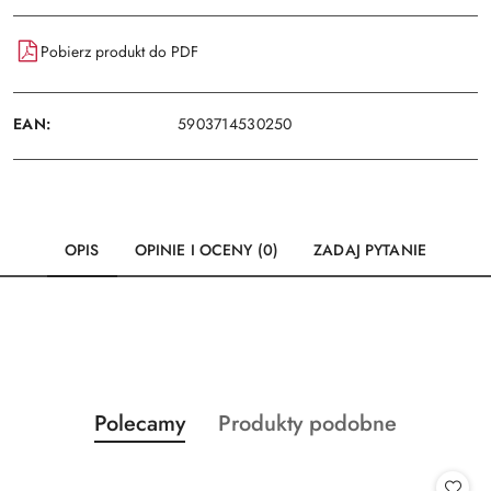
Pobierz produkt do PDF
EAN:
5903714530250
OPIS
OPINIE I OCENY (0)
ZADAJ PYTANIE
Produkty
Produkty
Polecamy
Produkty podobne
Pomiń karuzelę produktów
o
o
statusie:
statusie: