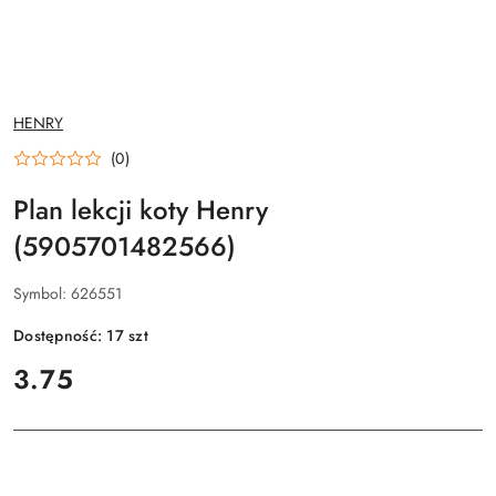
NAZWA
HENRY
PRODUCENTA:
(0)
Plan lekcji koty Henry
(5905701482566)
Symbol:
626551
Dostępność:
17
szt
cena:
3.75