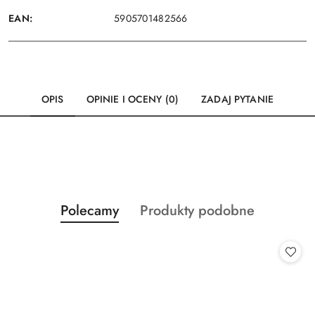
EAN:
5905701482566
OPIS
OPINIE I OCENY (0)
ZADAJ PYTANIE
Produkty
Produkty
Polecamy
Produkty podobne
Pomiń karuzelę produktów
o
o
statusie:
statusie: