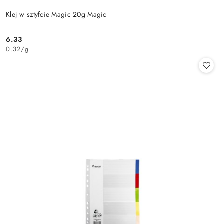
Klej w sztyfcie Magic 20g Magic
6.33
Cena:
0.32
/
g