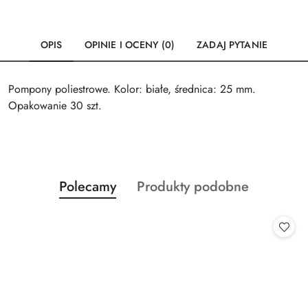
OPIS
OPINIE I OCENY (0)
ZADAJ PYTANIE
Pompony poliestrowe. Kolor: białe, średnica: 25 mm.
Opakowanie 30 szt.
Produkty
Produkty
Polecamy
Produkty podobne
Pomiń karuzelę produktów
o
o
statusie:
statusie: