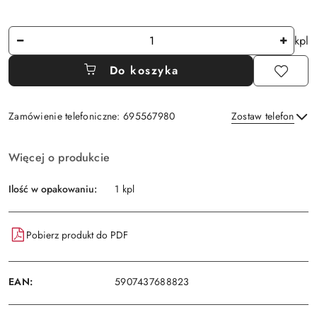
Ilość
kpl
Do koszyka
Zamówienie telefoniczne: 695567980
Zostaw telefon
Dostępność
Więcej o produkcie
i
Wyślij
dostawa
Ilość w opakowaniu:
1 kpl
Pobierz produkt do PDF
EAN:
5907437688823