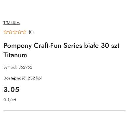
NAZWA
TITANUM
PRODUCENTA:
(0)
Pompony Craft-Fun Series białe 30 szt
Titanum
Symbol:
352962
Dostępność:
232
kpl
cena:
3.05
0.1
/
szt