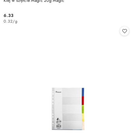
Klej w sztyfcie Magic 20g Magic
6.33
Cena:
0.32
/
g