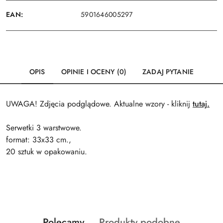
EAN:
5901646005297
OPIS
OPINIE I OCENY (0)
ZADAJ PYTANIE
UWAGA! Zdjęcia podglądowe. Aktualne wzory - kliknij
tutaj.
Serwetki 3 warstwowe.
format: 33x33 cm.,
20 sztuk w opakowaniu.
Produkty
Produkty
Polecamy
Produkty podobne