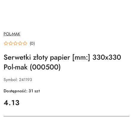
NAZWA
POL-MAK
PRODUCENTA:
(0)
Serwetki złoty papier [mm:] 330x330
Pol-mak (000500)
Symbol:
241193
Dostępność:
31
szt
cena:
4.13