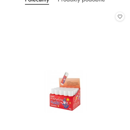
Pomiń karuzelę produktów
o
o
statusie:
statusie: