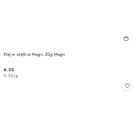
Klej w sztyfcie Magic 20g Magic
6.33
Cena:
0.32
/
g