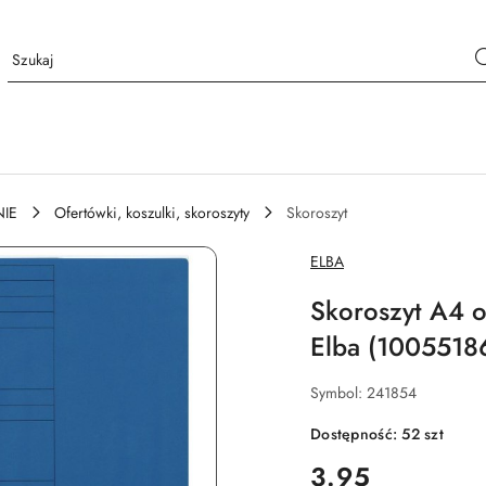
IE
Ofertówki, koszulki, skoroszyty
Skoroszyt
NAZWA
ELBA
PRODUCENTA:
Skoroszyt A4 o
Elba (1005518
Symbol:
241854
Dostępność:
52
szt
cena:
3.95