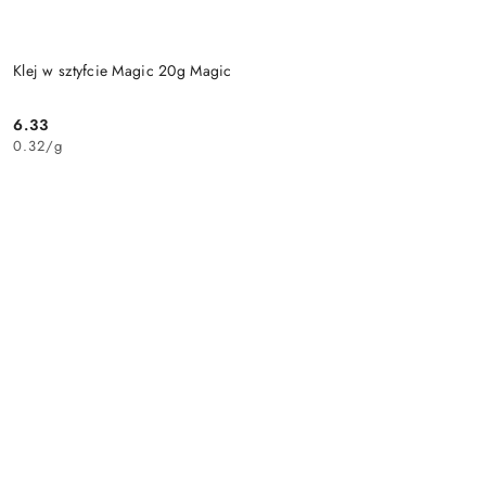
Klej w sztyfcie Magic 20g Magic
6.33
Cena:
0.32
/
g