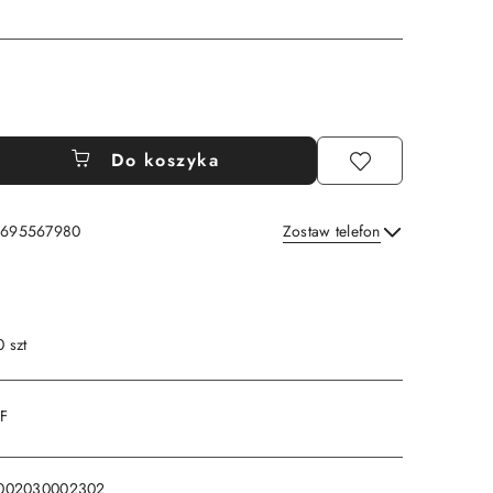
Do koszyka
: 695567980
Zostaw telefon
Wyślij
0 szt
DF
002030002302