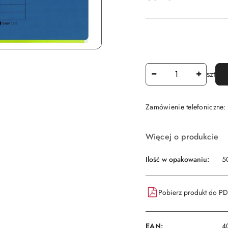
Ilość
szt
Zamówienie telefoniczne
Dostępność
Więcej o produkcie
i
dostawa
Ilość w opakowaniu:
5
Pobierz produkt do P
EAN:
4