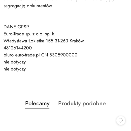
segregację dokumentów
DANE GPSR
Euro-Trade sp. z o.o. sp. k.
Władysława Łokietka 155 31-263 Kraków
48126144200
biuro euro-trade.pl CN 8305900000
nie dotyczy
nie dotyczy
Produkty
Produkty
Polecamy
Produkty podobne
Pomiń karuzelę produktów
o
o
statusie:
statusie: