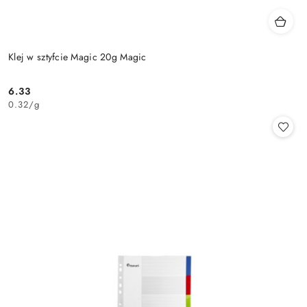
Klej w sztyfcie Magic 20g Magic
6.33
Cena:
0.32
/
g