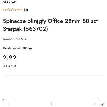
NAZWA
STARPAK
PRODUCENTA:
(0)
Spinacze okrągły Office 28mm 80 szt
Starpak (563702)
Symbol:
652519
Dostępność:
33
op
cena:
2.92
0.04
/
szt
Ilość
op