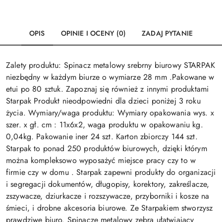
OPIS
OPINIE I OCENY (0)
ZADAJ PYTANIE
Zalety produktu: Spinacz metalowy srebrny biurowy STARPAK
niezbędny w każdym biurze o wymiarze 28 mm .Pakowane w
etui po 80 sztuk. Zapoznaj się również z innymi produktami
Starpak Produkt nieodpowiedni dla dzieci poniżej 3 roku
życia. Wymiary/waga produktu: Wymiary opakowania wys. x
szer. x gł. cm : 11x6x2, waga produktu w opakowaniu kg.
0,04kg. Pakowanie iner 24 szt. Karton zbiorczy 144 szt.
Starpak to ponad 250 produktów biurowych, dzięki którym
można kompleksowo wyposażyć miejsce pracy czy to w
firmie czy w domu . Starpak zapewni produkty do organizacji
i segregacji dokumentów, długopisy, korektory, zakreślacze,
zszywacze, dziurkacze i rozszywacze, przyborniki i kosze na
śmieci, i drobne akcesoria biurowe. Ze Starpakiem stworzysz
prawdziwe biuro. Spinacze metalowy zebra ułatwiający