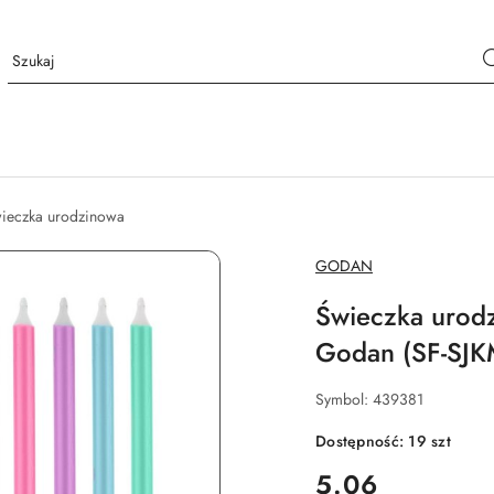
ieczka urodzinowa
NAZWA
GODAN
PRODUCENTA:
Świeczka urodz
Godan (SF-SJK
Symbol:
439381
Dostępność:
19
szt
cena:
5.06