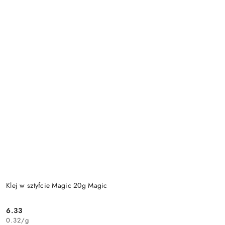
Klej w sztyfcie Magic 20g Magic
6.33
Cena:
0.32
/
g