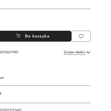
Do koszyka
: 695567980
Zostaw telefon
Wyślij
szt
DF
902973131451