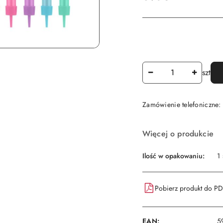
Ilość
szt
Zamówienie telefoniczne
Dostępność
Więcej o produkcie
i
dostawa
Ilość w opakowaniu:
1 
Pobierz produkt do P
EAN:
5