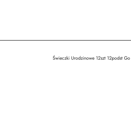
Świeczki Urodzinowe 12szt 12podst G
Pomiń karuzelę produktów