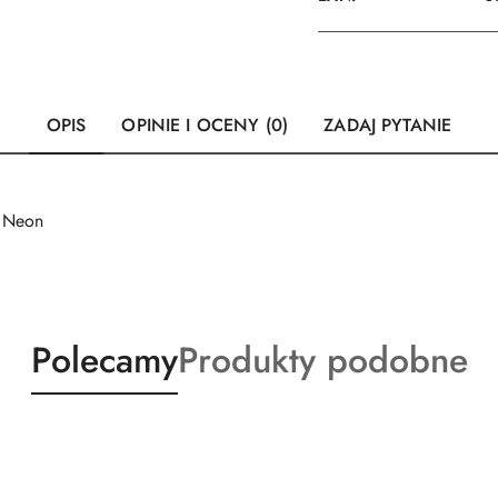
OPIS
OPINIE I OCENY (0)
ZADAJ PYTANIE
o Neon
Produkty
Produkty
Polecamy
Produkty podobne
o
o
statusie:
statusie: