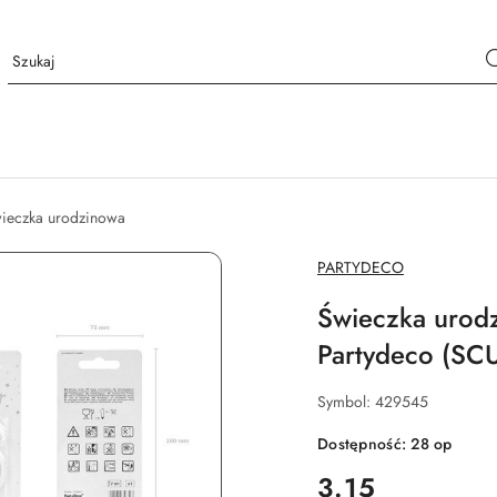
ieczka urodzinowa
NAZWA
PARTYDECO
PRODUCENTA:
Świeczka urodz
Partydeco (SC
Symbol:
429545
Dostępność:
28
op
cena:
3.15