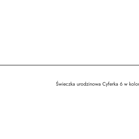
Świeczka urodzinowa Cyferka 6 w kolor
Pomiń karuzelę produktów