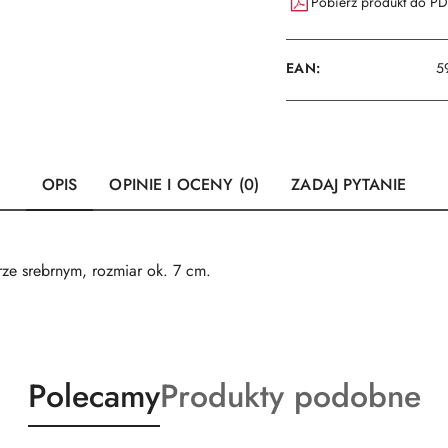
Pobierz produkt do P
EAN:
5
OPIS
OPINIE I OCENY (0)
ZADAJ PYTANIE
ze srebrnym, rozmiar ok. 7 cm.
Produkty
Produkty
Polecamy
Produkty podobne
o
o