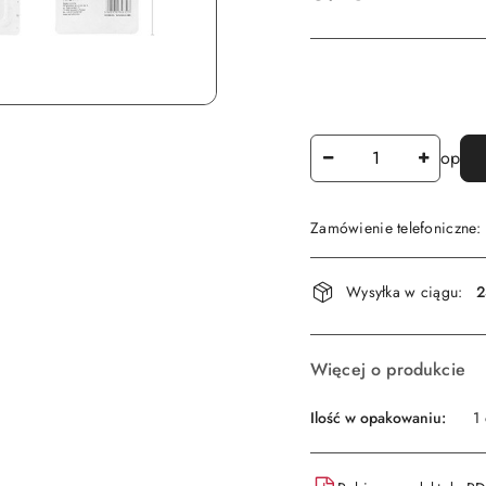
Ilość
op
Zamówienie telefoniczne
Dostępność
Wysyłka w ciągu:
2
i
dostawa
Więcej o produkcie
Ilość w opakowaniu:
1