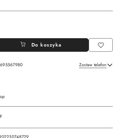
Do koszyka
: 695567980
Zostaw telefon
Wyślij
 op
DF
902230748729