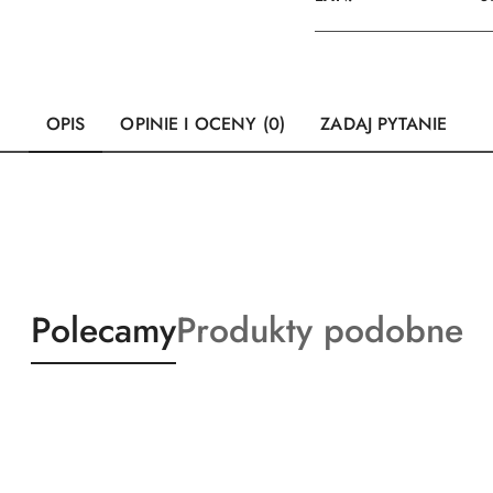
OPIS
OPINIE I OCENY (0)
ZADAJ PYTANIE
Produkty
Produkty
Polecamy
Produkty podobne
o
o
statusie:
statusie: