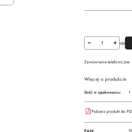
Ilość
op
Zamówienie telefoniczne
Dostępność
Więcej o produkcie
i
dostawa
Ilość w opakowaniu:
1
Pobierz produkt do P
EAN:
5