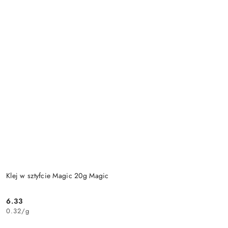
Klej w sztyfcie Magic 20g Magic
6.33
Cena:
0.32
/
g