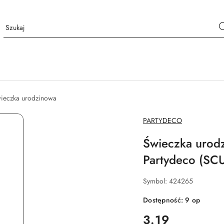
ieczka urodzinowa
NAZWA
PARTYDECO
PRODUCENTA:
Świeczka urodz
Partydeco (SC
Symbol:
424265
Dostępność:
9
op
cena:
3.19