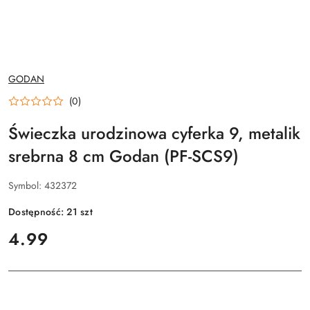
NAZWA
GODAN
PRODUCENTA:
(0)
Świeczka urodzinowa cyferka 9, metalik
srebrna 8 cm Godan (PF-SCS9)
Symbol:
432372
Dostępność:
21
szt
cena:
4.99