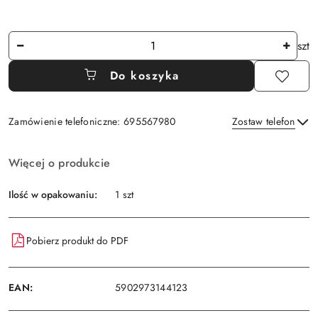
Ilość
szt
Do koszyka
Zamówienie telefoniczne: 695567980
Zostaw telefon
Dostępność
Więcej o produkcie
i
Wyślij
dostawa
Ilość w opakowaniu:
1 szt
Pobierz produkt do PDF
EAN:
5902973144123