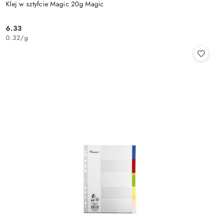
Klej w sztyfcie Magic 20g Magic
6.33
Cena:
0.32
/
g