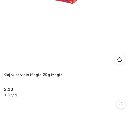
Klej w sztyfcie Magic 20g Magic
6.33
Cena:
0.32
/
g