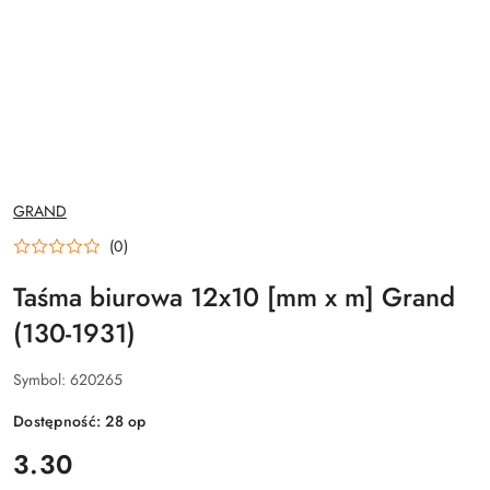
NAZWA
GRAND
PRODUCENTA:
(0)
Taśma biurowa 12x10 [mm x m] Grand
(130-1931)
Symbol:
620265
Dostępność:
28
op
cena:
3.30