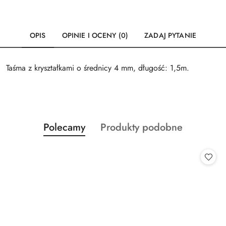
OPIS
OPINIE I OCENY (0)
ZADAJ PYTANIE
Taśma z kryształkami o średnicy 4 mm, długość: 1,5m.
Produkty
Produkty
Polecamy
Produkty podobne
Pomiń karuzelę produktów
o
o
statusie:
statusie: