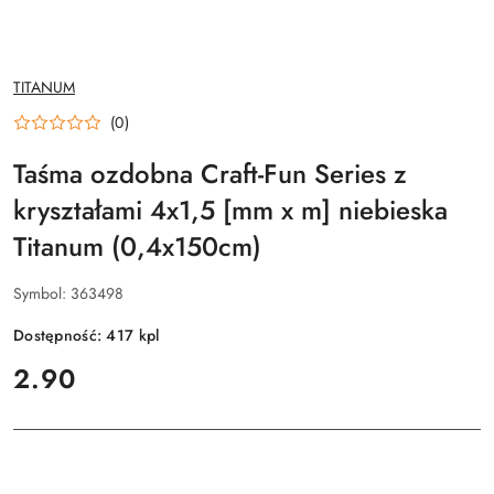
NAZWA
TITANUM
PRODUCENTA:
(0)
Taśma ozdobna Craft-Fun Series z
kryształami 4x1,5 [mm x m] niebieska
Titanum (0,4x150cm)
Symbol:
363498
Dostępność:
417
kpl
cena:
2.90