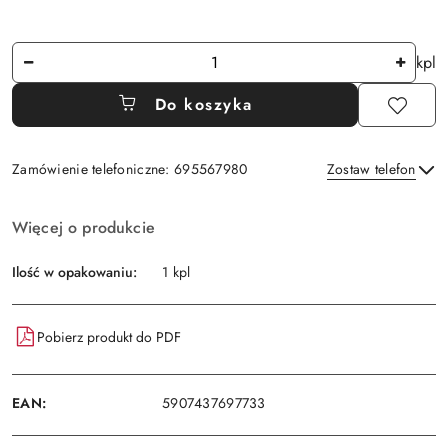
Ilość
kpl
Do koszyka
Zamówienie telefoniczne: 695567980
Zostaw telefon
Dostępność
Więcej o produkcie
i
Wyślij
dostawa
Ilość w opakowaniu:
1 kpl
Pobierz produkt do PDF
EAN:
5907437697733