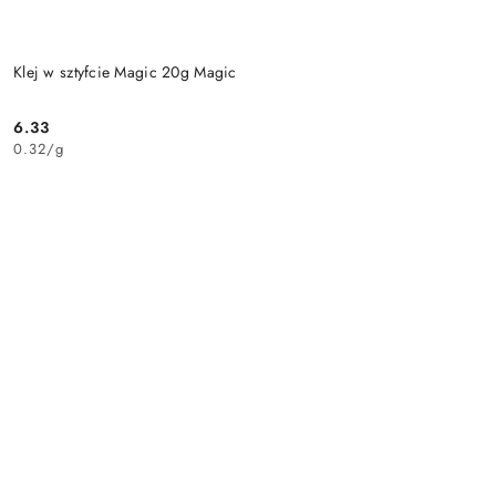
Klej w sztyfcie Magic 20g Magic
6.33
Cena:
0.32
/
g