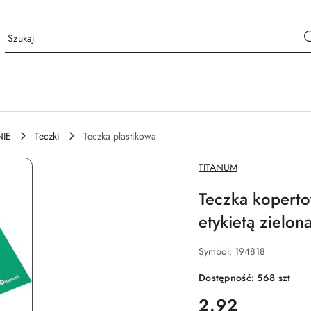
IE
Teczki
Teczka plastikowa
NAZWA
TITANUM
PRODUCENTA:
Teczka kopert
etykietą zielon
Symbol:
194818
Dostępność:
568
szt
cena:
2.92