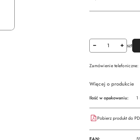
Ilość
szt
Zamówienie telefoniczne
Dostępność
Więcej o produkcie
i
dostawa
Ilość w opakowaniu:
1 
Pobierz produkt do P
EAN:
5