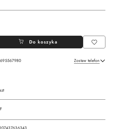
Do koszyka
: 695567980
Zostaw telefon
Wyślij
szt
DF
907437636343