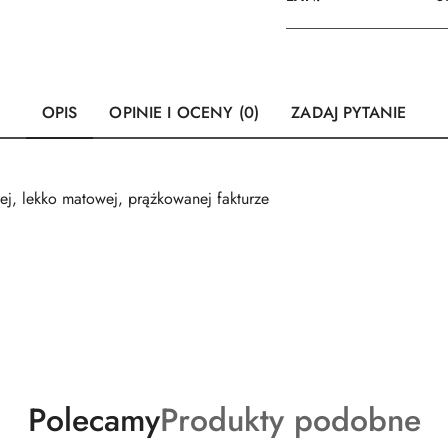
OPIS
OPINIE I OCENY (0)
ZADAJ PYTANIE
tnej, lekko matowej, prążkowanej fakturze
Produkty
Produkty
Polecamy
Produkty podobne