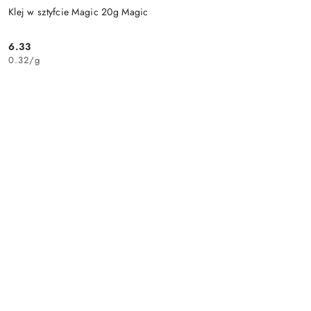
Klej w sztyfcie Magic 20g Magic
6.33
Cena:
0.32
/
g