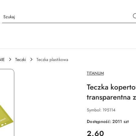
IE
Teczki
Teczka plastikowa
NAZWA
TITANUM
PRODUCENTA:
Teczka koperto
transparentna 
Symbol:
195114
Dostępność:
2011
szt
cena:
2.60