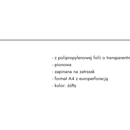
- z polipropylenowej folii o transparen
- pionowa
- zapinana na zatrzask
- format A4 z europerforacją
- kolor: żółty
Pomiń karuzelę produktów