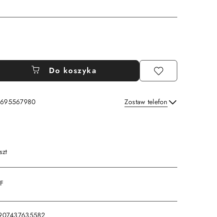
Do koszyka
: 695567980
Zostaw telefon
Wyślij
szt
DF
907437635582