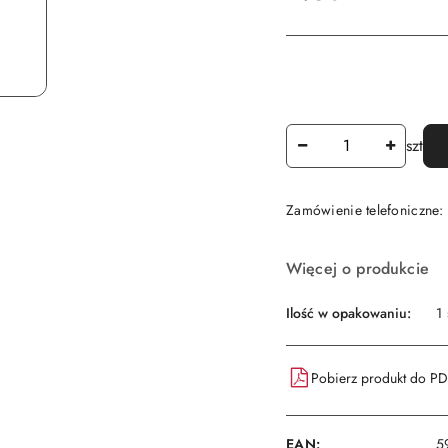
Ilość
szt
Zamówienie telefoniczne
Dostępność
Więcej o produkcie
i
dostawa
Ilość w opakowaniu:
1 
Pobierz produkt do P
EAN:
5