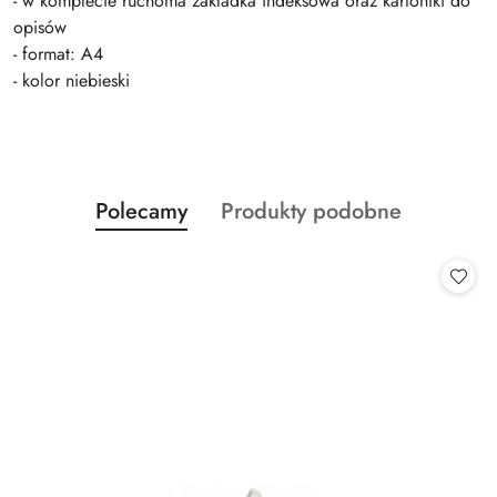
- w komplecie ruchoma zakładka indeksowa oraz kartoniki do
opisów
- format: A4
- kolor niebieski
Produkty
Produkty
Polecamy
Produkty podobne
Pomiń karuzelę produktów
o
o
statusie:
statusie: