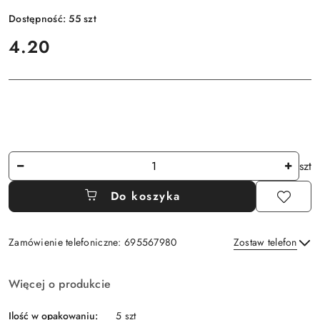
Dostępność:
55
szt
cena:
4.20
Ilość
szt
Do koszyka
Zamówienie telefoniczne: 695567980
Zostaw telefon
Dostępność
Więcej o produkcie
i
Wyślij
dostawa
Ilość w opakowaniu:
5 szt