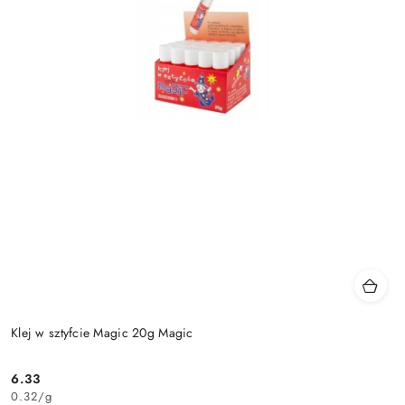
Klej w sztyfcie Magic 20g Magic
6.33
Cena:
0.32
/
g