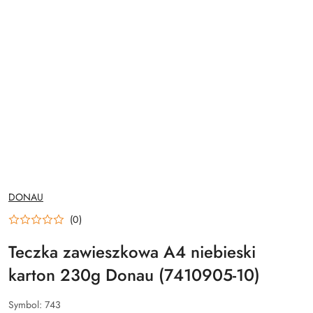
NAZWA
DONAU
PRODUCENTA:
(0)
Teczka zawieszkowa A4 niebieski
karton 230g Donau (7410905-10)
Symbol:
743