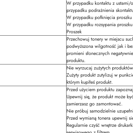
W przypadku kontaktu z ustami/
przypadku podrażnienia skontaktu
W przypadku połknięcia proszku n
W przypadku rozsypania proszku 
Proszek
Przechowuj tonery w miejscu suc
podwyższona wilgotność jak i be
promieni słonecznych negatywnie
produktu.
Nie wyrzucaj zużytych produktó
Zużyty produkt zutylizuj w punk
którym kupiłeś produkt.
Przed użyciem produktu zapoznaj 
Upewnij się, że produkt może by
zamierzasz go zamontować.
Nie próbuj samodzielnie uzupełn
Przed wymianą tonera upewnij się
Regularnie czyść wnętrze drukar
serwisowego z filtrem.