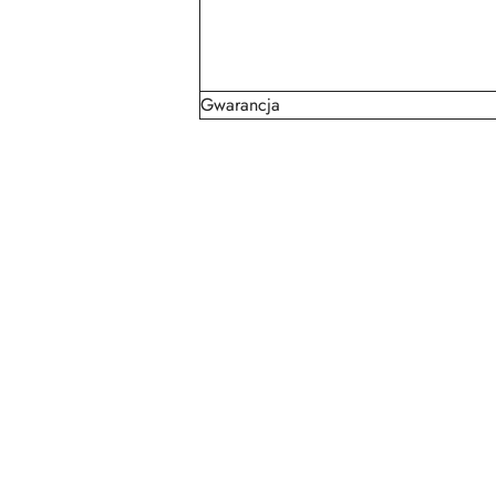
Gwarancja
Pomiń karuzelę produktów