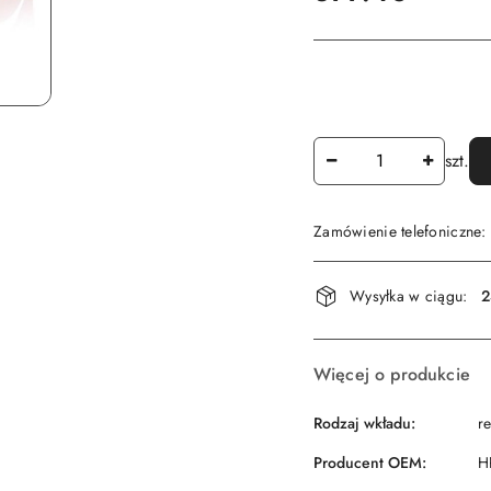
Ilość
szt.
Zamówienie telefoniczne
Dostępność
Wysyłka w ciągu:
2
i
dostawa
Więcej o produkcie
Rodzaj wkładu:
r
Producent OEM:
H