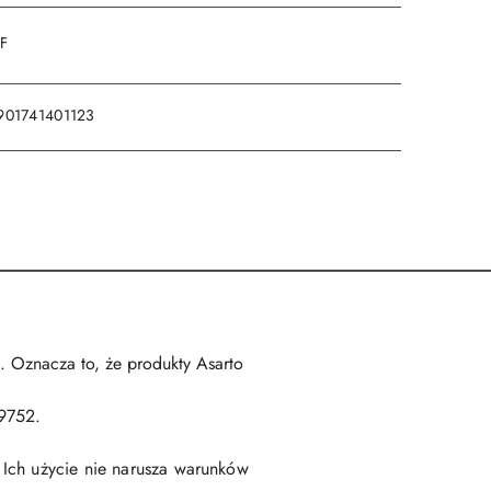
DF
901741401123
. Oznacza to, że produkty Asarto
19752.
 Ich użycie nie narusza warunków