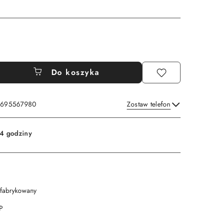
Do koszyka
: 695567980
Zostaw telefon
Wyślij
4 godziny
efabrykowany
P