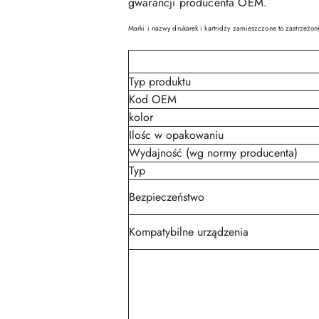
gwarancji producenta OEM.
Marki i nazwy drukarek i kartridży zamieszczone to zastrzeżon
Typ produktu
Kod OEM
kolor
Ilośc w opakowaniu
Wydajność (wg normy producenta)
Typ
Bezpieczeństwo
Kompatybilne urządzenia