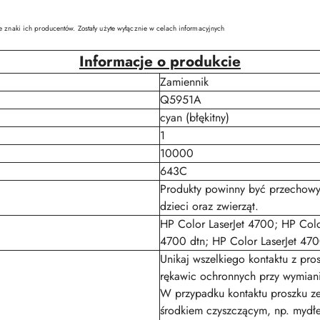
e znaki ich producentów. Zostały użyte wyłącznie w celach informacyjnych
Informacje o produkcie
Zamiennik
Q5951A
cyan (błękitny)
1
10000
643C
Produkty powinny być przechowy
dzieci oraz zwierząt.
HP Color LaserJet 4700; HP Colo
4700 dtn; HP Color LaserJet 470
Unikaj wszelkiego kontaktu z pr
rękawic ochronnych przy wymian
W przypadku kontaktu proszku ze
środkiem czyszczącym, np. mydł