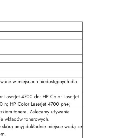
wane w miejscach niedostępnych dla
r LaserJet 4700 dn; HP Color LaserJet
0 n; HP Color LaserJet 4700 ph+;
oszkiem tonera. Zalecamy używania
ie wkładów tonerowych.
 skórą umyj dokładnie miejsce wodą ze
em.