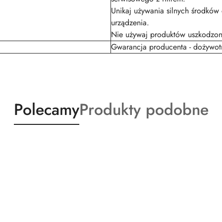
Unikaj używania silnych środków
urządzenia.
Nie używaj produktów uszkodzon
Gwarancja producenta - dożywot
Produkty
Produkty
Polecamy
Produkty podobne
o
o
statusie:
statusie: