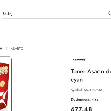
CH
ASARTO
NAZWA
PRODUCENTA:
ASARTO
Toner Asarto d
cyan
Symbol:
AS-LH5951A
Dostępność:
4
szt.
cena:
677.48