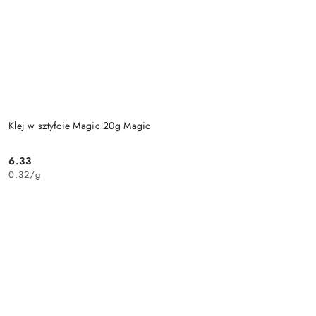
Klej w sztyfcie Magic 20g Magic
6.33
Cena:
0.32
/
g