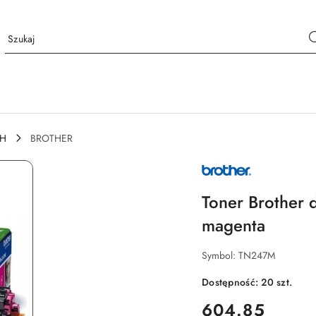
CH
BROTHER
NAZWA
PRODUCENTA:
BROTHER
Toner Brother 
magenta
Symbol:
TN247M
Dostępność:
20
szt.
cena:
604.85