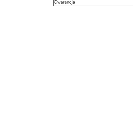
Gwarancja
Pomiń karuzelę produktów