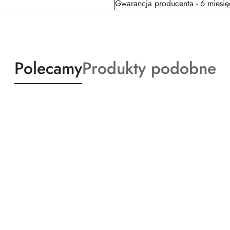
Gwarancja producenta - 6 miesię
Produkty
Produkty
Polecamy
Produkty podobne
o
o
statusie:
statusie: