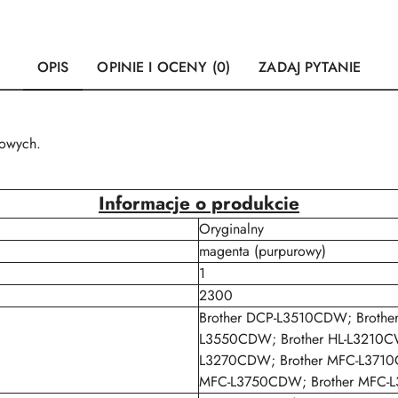
OPIS
OPINIE I OCENY (0)
ZADAJ PYTANIE
rowych.
Informacje o produkcie
Oryginalny
magenta (purpurowy)
1
2300
Brother DCP-L3510CDW; Brothe
L3550CDW; Brother HL-L3210CW
L3270CDW; Brother MFC-L3710C
MFC-L3750CDW; Brother MFC-