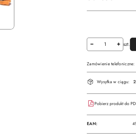
Ilość
szt.
Zamówienie telefoniczne
Dostępność
Wysyłka w ciągu:
2
i
dostawa
Pobierz produkt do P
EAN:
4