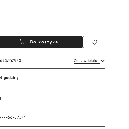
Do koszyka
: 695567980
Zostaw telefon
Wyślij
4 godziny
DF
977766787574