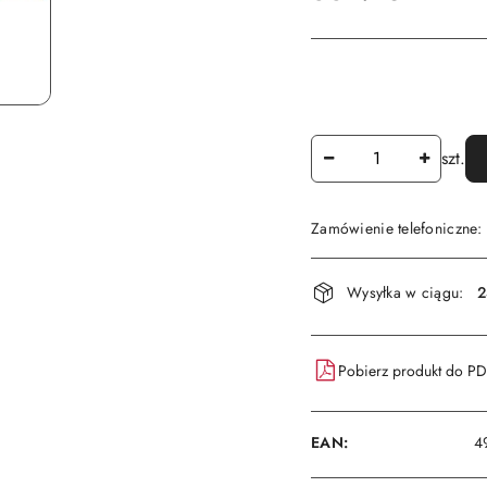
Ilość
szt.
Zamówienie telefoniczne
Dostępność
Wysyłka w ciągu:
2
i
dostawa
Pobierz produkt do P
EAN:
4