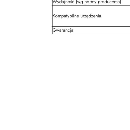
Wydajność (wg normy producenta)
Kompatybilne urządzenia
Gwarancja
Pomiń karuzelę produktów