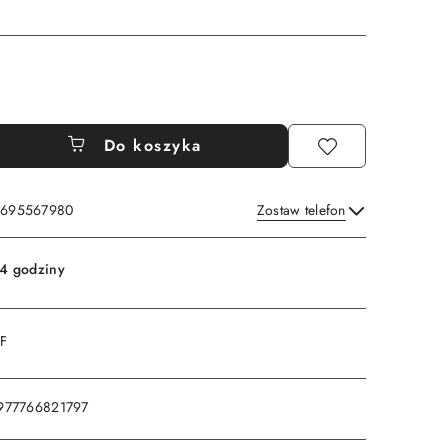
Do koszyka
: 695567980
Zostaw telefon
Wyślij
4 godziny
DF
977766821797