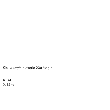
Klej w sztyfcie Magic 20g Magic
6.33
Cena:
0.32
/
g