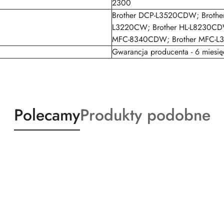
2300
Brother DCP-L3520CDW; Brothe
L3220CW; Brother HL-L8230CDW
MFC-8340CDW; Brother MFC-L
Gwarancja producenta - 6 miesię
Produkty
Produkty
Polecamy
Produkty podobne
o
o
statusie:
statusie: