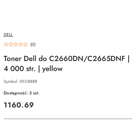
NAZWA
DELL
PRODUCENTA:
(0)
Toner Dell do C2660DN/C2665DNF |
4 000 str. | yellow
Symbol:
593-BBBR
Dostępność:
3
szt.
cena:
1160.69