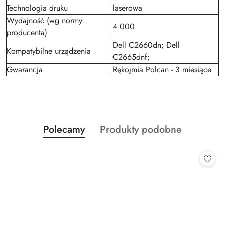
Technologia druku
laserowa
Wydajność (wg normy
4 000
producenta)
Dell C2660dn; Dell
Kompatybilne urządzenia
C2665dnf;
Gwarancja
Rękojmia Polcan - 3 miesiące
Produkty
Produkty
Polecamy
Produkty podobne
Pomiń karuzelę produktów
o
o
statusie:
statusie: