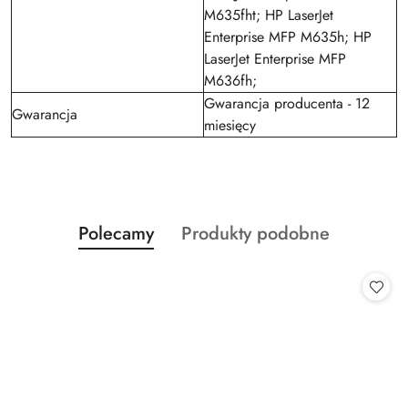
M635fht; HP LaserJet
Enterprise MFP M635h; HP
LaserJet Enterprise MFP
M636fh;
Gwarancja producenta - 12
Gwarancja
miesięcy
Produkty
Produkty
Polecamy
Produkty podobne
Pomiń karuzelę produktów
o
o
statusie:
statusie: