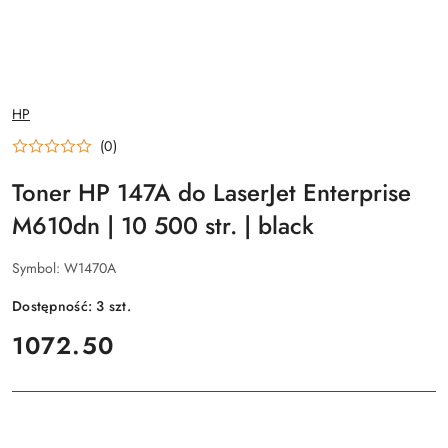
NAZWA
HP
PRODUCENTA:
(0)
Toner HP 147A do LaserJet Enterprise
M610dn | 10 500 str. | black
Symbol:
W1470A
Dostępność:
3
szt.
cena:
1072.50