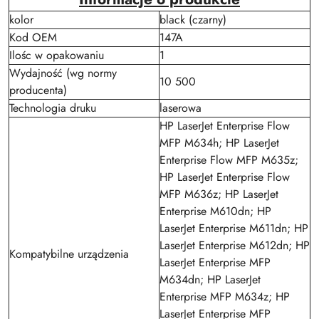
kolor
black (czarny)
Kod OEM
147A
Ilośc w opakowaniu
1
Wydajność (wg normy
10 500
producenta)
Technologia druku
laserowa
HP LaserJet Enterprise Flow
MFP M634h; HP LaserJet
Enterprise Flow MFP M635z;
HP LaserJet Enterprise Flow
MFP M636z; HP LaserJet
Enterprise M610dn; HP
LaserJet Enterprise M611dn; HP
LaserJet Enterprise M612dn; HP
Kompatybilne urządzenia
LaserJet Enterprise MFP
M634dn; HP LaserJet
Enterprise MFP M634z; HP
LaserJet Enterprise MFP