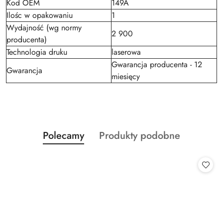
Kod OEM
149A
Ilośc w opakowaniu
1
Wydajność (wg normy
2 900
producenta)
Technologia druku
laserowa
Gwarancja producenta - 12
Gwarancja
miesięcy
Produkty
Produkty
Polecamy
Produkty podobne
Pomiń karuzelę produktów
o
o
statusie:
statusie: