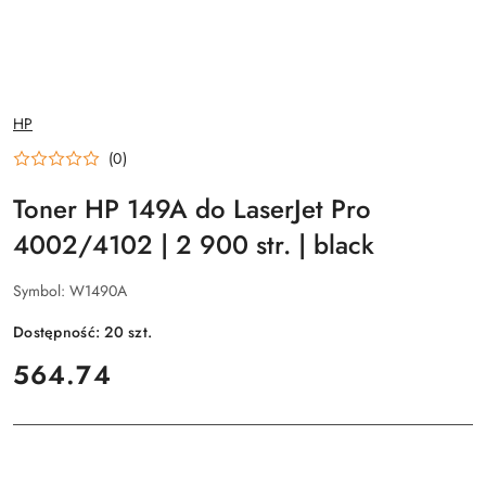
NAZWA
HP
PRODUCENTA:
(0)
Toner HP 149A do LaserJet Pro
4002/4102 | 2 900 str. | black
Symbol:
W1490A
Dostępność:
20
szt.
cena:
564.74