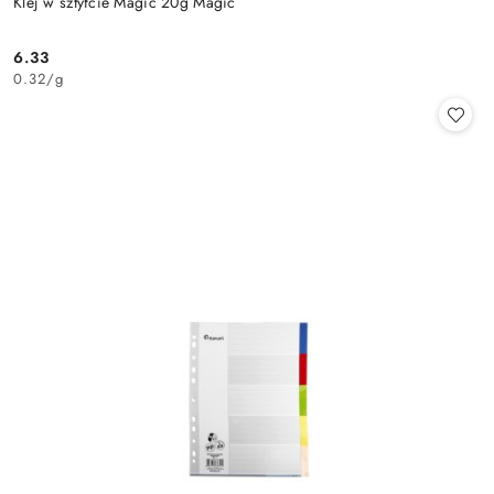
Klej w sztyfcie Magic 20g Magic
6.33
Cena:
0.32
/
g