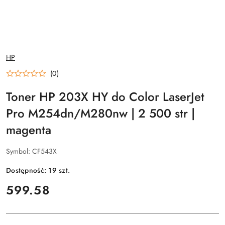
NAZWA
HP
PRODUCENTA:
(0)
Toner HP 203X HY do Color LaserJet
Pro M254dn/M280nw | 2 500 str |
magenta
Symbol:
CF543X
Dostępność:
19
szt.
cena:
599.58