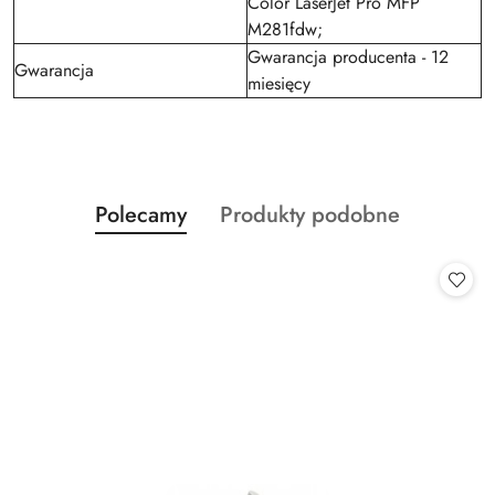
Color LaserJet Pro MFP
M281fdw;
Gwarancja producenta - 12
Gwarancja
miesięcy
Produkty
Produkty
Polecamy
Produkty podobne
Pomiń karuzelę produktów
o
o
statusie:
statusie: