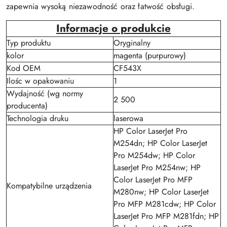
zapewnia wysoką niezawodność oraz łatwość obsługi.
Informacje o produkcie
Typ produktu
Oryginalny
kolor
magenta (purpurowy)
Kod OEM
CF543X
Ilośc w opakowaniu
1
Wydajność (wg normy
2 500
producenta)
Technologia druku
laserowa
HP Color LaserJet Pro
M254dn; HP Color LaserJet
Pro M254dw; HP Color
LaserJet Pro M254nw; HP
Color LaserJet Pro MFP
Kompatybilne urządzenia
M280nw; HP Color LaserJet
Pro MFP M281cdw; HP Color
LaserJet Pro MFP M281fdn; HP