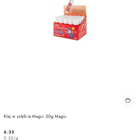
Klej w sztyfcie Magic 20g Magic
6.33
Cena:
0.32
/
g