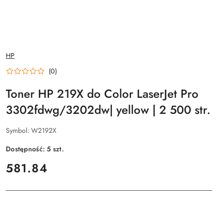
NAZWA
HP
PRODUCENTA:
(0)
Toner HP 219X do Color LaserJet Pro
3302fdwg/3202dw| yellow | 2 500 str.
Symbol:
W2192X
Dostępność:
5
szt.
cena:
581.84