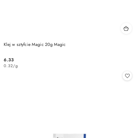
Klej w sztyfcie Magic 20g Magic
6.33
Cena:
0.32
/
g