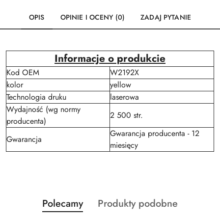
OPIS
OPINIE I OCENY (0)
ZADAJ PYTANIE
Informacje o produkcie
Kod OEM
W2192X
kolor
yellow
Technologia druku
laserowa
Wydajność (wg normy
2 500 str.
producenta)
Gwarancja producenta - 12
Gwarancja
miesięcy
Produkty
Produkty
Polecamy
Produkty podobne
Pomiń karuzelę produktów
o
o