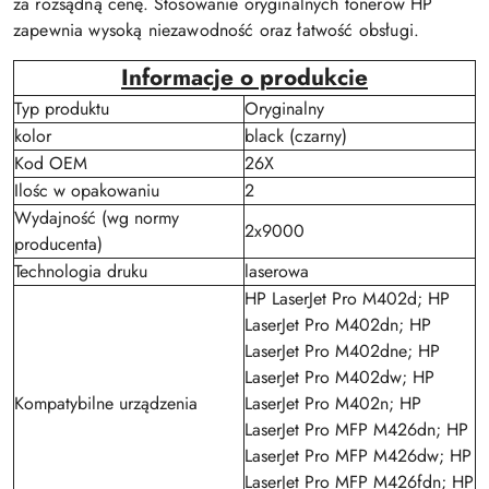
za rozsądną cenę. Stosowanie oryginalnych tonerów HP
zapewnia wysoką niezawodność oraz łatwość obsługi.
Informacje o produkcie
Typ produktu
Oryginalny
kolor
black (czarny)
Kod OEM
26X
Ilośc w opakowaniu
2
Wydajność (wg normy
2x9000
producenta)
Technologia druku
laserowa
HP LaserJet Pro M402d; HP
LaserJet Pro M402dn; HP
LaserJet Pro M402dne; HP
LaserJet Pro M402dw; HP
Kompatybilne urządzenia
LaserJet Pro M402n; HP
LaserJet Pro MFP M426dn; HP
LaserJet Pro MFP M426dw; HP
LaserJet Pro MFP M426fdn; HP