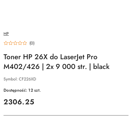
NAZWA
HP
PRODUCENTA:
(0)
Toner HP 26X do LaserJet Pro
M402/426 | 2x 9 000 str. | black
Symbol:
CF226XD
Dostępność:
12
szt.
cena:
2306.25