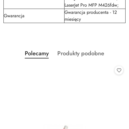
LaserJet Pro MFP M426fdw;
Gwarancja producenta - 12
Gwarancja
miesięcy
Produkty
Produkty
Polecamy
Produkty podobne
Pomiń karuzelę produktów
o
o
statusie:
statusie: