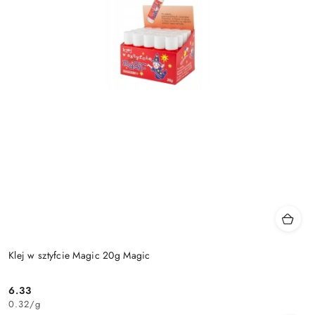
Klej w sztyfcie Magic 20g Magic
6.33
Cena:
0.32
/
g