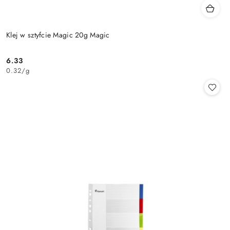
Klej w sztyfcie Magic 20g Magic
6.33
Cena:
0.32
/
g