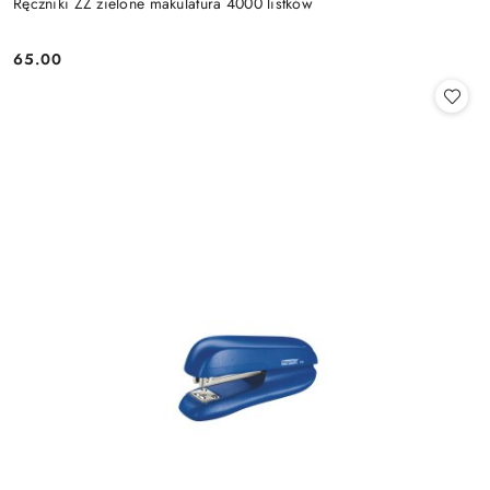
Ręczniki ZZ zielone makulatura 4000 listków
65.00
Cena: