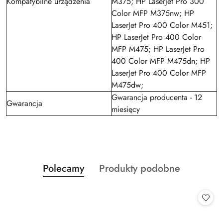
Kompatybilne urządzenia
M375; HP LaserJet Pro 300
Color MFP M375nw; HP
LaserJet Pro 400 Color M451;
HP LaserJet Pro 400 Color
MFP M475; HP LaserJet Pro
400 Color MFP M475dn; HP
LaserJet Pro 400 Color MFP
M475dw;
Gwarancja producenta - 12
Gwarancja
miesięcy
Produkty
Produkty
Polecamy
Produkty podobne
Pomiń karuzelę produktów
o
o
statusie:
statusie: