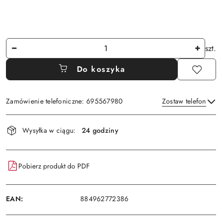
Ilość
szt.
Do koszyka
Zamówienie telefoniczne: 695567980
Zostaw telefon
Dostępność
Wysyłka w ciągu:
24 godziny
i
Wyślij
dostawa
Pobierz produkt do PDF
EAN:
884962772386