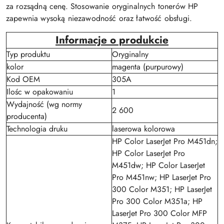
za rozsądną cenę. Stosowanie oryginalnych tonerów HP
zapewnia wysoką niezawodność oraz łatwość obsługi.
Informacje o produkcie
Typ produktu
Oryginalny
kolor
magenta (purpurowy)
Kod OEM
305A
Ilośc w opakowaniu
1
Wydajność (wg normy
2 600
producenta)
Technologia druku
laserowa kolorowa
HP Color LaserJet Pro M451dn;
HP Color LaserJet Pro
M451dw; HP Color LaserJet
Pro M451nw; HP LaserJet Pro
300 Color M351; HP LaserJet
Pro 300 Color M351a; HP
LaserJet Pro 300 Color MFP