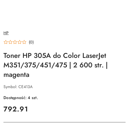
NAZWA
HP
PRODUCENTA:
(0)
Toner HP 305A do Color LaserJet
M351/375/451/475 | 2 600 str. |
magenta
Symbol:
CE413A
Dostępność:
4
szt.
cena:
792.91