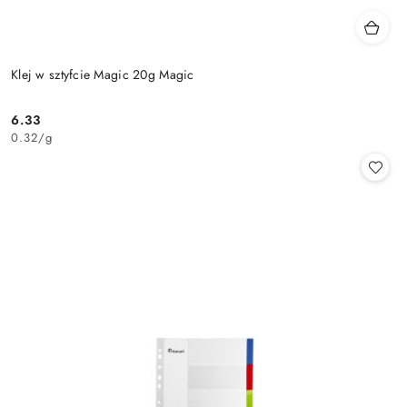
Klej w sztyfcie Magic 20g Magic
6.33
Cena:
0.32
/
g