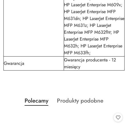
HP LaserJet Enterprise M609x;
HP LaserJet Enterprise MFP
M631dn; HP LaserJet Enterprise
MFP M631z; HP LaserJet
Enterprise MFP M632fht; HP
LaserJet Enterprise MFP
M632h; HP LaserJet Enterprise
MFP M633fh;
Gwarancja producenta - 12
Gwarancja
miesięcy
Produkty
Produkty
Polecamy
Produkty podobne
Pomiń karuzelę produktów
o
o
statusie:
statusie: