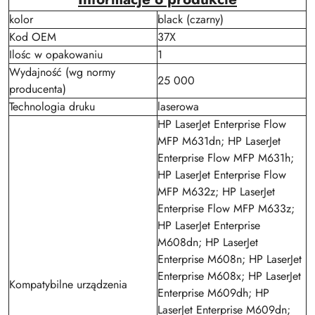
kolor
black (czarny)
Kod OEM
37X
Ilośc w opakowaniu
1
Wydajność (wg normy
25 000
producenta)
Technologia druku
laserowa
HP LaserJet Enterprise Flow
MFP M631dn; HP LaserJet
Enterprise Flow MFP M631h;
HP LaserJet Enterprise Flow
MFP M632z; HP LaserJet
Enterprise Flow MFP M633z;
HP LaserJet Enterprise
M608dn; HP LaserJet
Enterprise M608n; HP LaserJet
Enterprise M608x; HP LaserJet
Kompatybilne urządzenia
Enterprise M609dh; HP
LaserJet Enterprise M609dn;