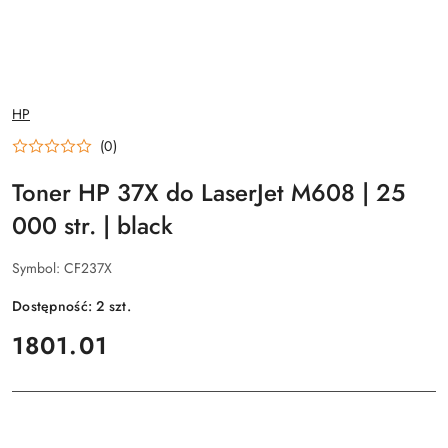
NAZWA
HP
PRODUCENTA:
(0)
Toner HP 37X do LaserJet M608 | 25
000 str. | black
Symbol:
CF237X
Dostępność:
2
szt.
cena:
1801.01