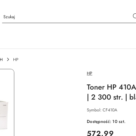
CH
HP
NAZWA
HP
PRODUCENTA:
Toner HP 410A
| 2 300 str. | b
Symbol:
CF410A
Dostępność:
10
szt.
cena:
572.99