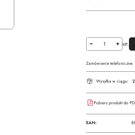
Ilość
szt.
Zamówienie telefoniczne
Dostępność
Wysyłka w ciągu:
2
i
dostawa
Pobierz produkt do P
EAN:
8