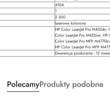
410A
1
2 300
laserowa kolorowa
HP Color LaserJet Pro M452dn; 
Color LaserJet Pro M452nw; HP 
Color LaserJet Pro MFP M477fdn
HP Color LaserJet Pro MFP M477
Gwarancja producenta - 12 miesi
Produkty
Produkty
Polecamy
Produkty podobne
o
o
statusie:
statusie: