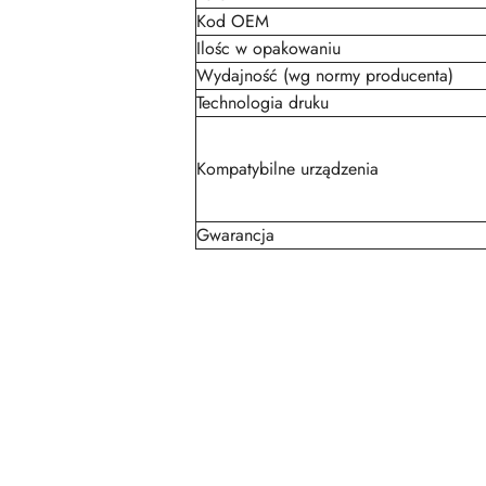
Kod OEM
Ilośc w opakowaniu
Wydajność (wg normy producenta)
Technologia druku
Kompatybilne urządzenia
Gwarancja
Pomiń karuzelę produktów