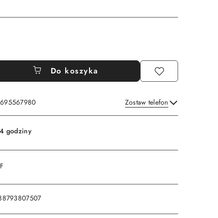
Do koszyka
: 695567980
Zostaw telefon
Wyślij
4 godziny
DF
88793807507