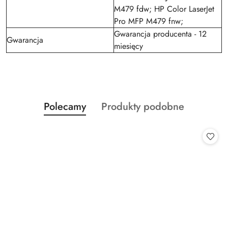
M479 fdw; HP Color LaserJet
Pro MFP M479 fnw;
Gwarancja producenta - 12
Gwarancja
miesięcy
Produkty
Produkty
Polecamy
Produkty podobne
Pomiń karuzelę produktów
o
o
statusie:
statusie: