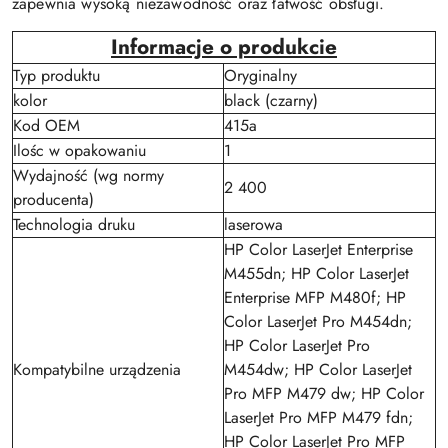
zapewnia wysoką niezawodność oraz łatwość obsługi.
Informacje o produkcie
Typ produktu
Oryginalny
kolor
black (czarny)
Kod OEM
415a
Ilośc w opakowaniu
1
Wydajność (wg normy
2 400
producenta)
Technologia druku
laserowa
HP Color LaserJet Enterprise
M455dn; HP Color LaserJet
Enterprise MFP M480f; HP
Color LaserJet Pro M454dn;
HP Color LaserJet Pro
Kompatybilne urządzenia
M454dw; HP Color LaserJet
Pro MFP M479 dw; HP Color
LaserJet Pro MFP M479 fdn;
HP Color LaserJet Pro MFP