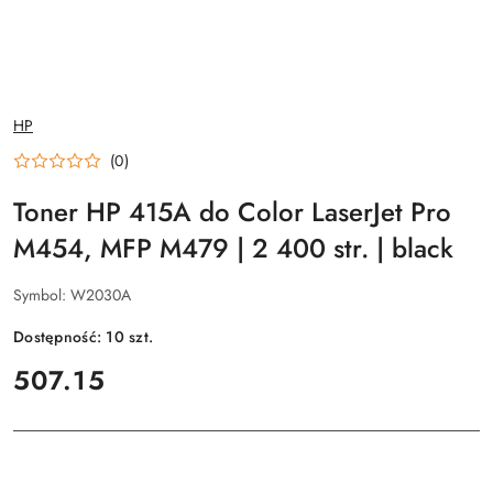
NAZWA
HP
PRODUCENTA:
(0)
Toner HP 415A do Color LaserJet Pro
M454, MFP M479 | 2 400 str. | black
Symbol:
W2030A
Dostępność:
10
szt.
cena:
507.15