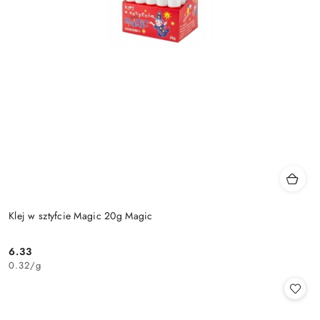
Klej w sztyfcie Magic 20g Magic
6.33
Cena:
0.32
/
g