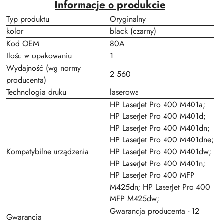
Informacje o produkcie
Typ produktu
Oryginalny
kolor
black (czarny)
Kod OEM
80A
Ilośc w opakowaniu
1
Wydajność (wg normy
2 560
producenta)
Technologia druku
laserowa
HP LaserJet Pro 400 M401a;
HP LaserJet Pro 400 M401d;
HP LaserJet Pro 400 M401dn;
HP LaserJet Pro 400 M401dne;
Kompatybilne urządzenia
HP LaserJet Pro 400 M401dw;
HP LaserJet Pro 400 M401n;
HP LaserJet Pro 400 MFP
M425dn; HP LaserJet Pro 400
MFP M425dw;
Gwarancja producenta - 12
Gwarancja