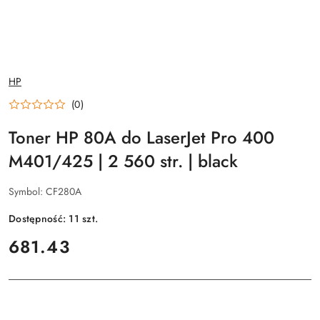
NAZWA
HP
PRODUCENTA:
(0)
Toner HP 80A do LaserJet Pro 400
M401/425 | 2 560 str. | black
Symbol:
CF280A
Dostępność:
11
szt.
cena:
681.43