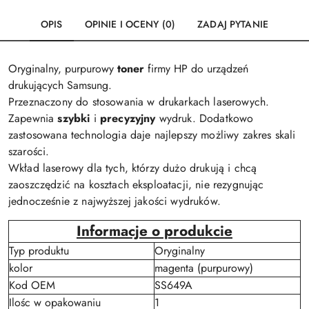
OPIS
OPINIE I OCENY (0)
ZADAJ PYTANIE
Oryginalny, purpurowy
toner
firmy HP do urządzeń
drukujących Samsung.
Przeznaczony do stosowania w drukarkach laserowych.
Zapewnia
szybki
i
precyzyjny
wydruk. Dodatkowo
zastosowana technologia daje najlepszy możliwy zakres skali
szarości.
Wkład laserowy dla tych, którzy dużo drukują i chcą
zaoszczędzić na kosztach eksploatacji, nie rezygnując
jednocześnie z najwyższej jakości wydruków.
Informacje o produkcie
Typ produktu
Oryginalny
kolor
magenta (purpurowy)
Kod OEM
SS649A
Ilośc w opakowaniu
1