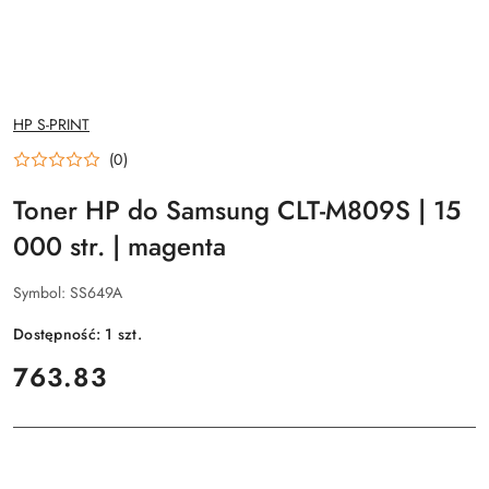
NAZWA
HP S-PRINT
PRODUCENTA:
(0)
Toner HP do Samsung CLT-M809S | 15
000 str. | magenta
Symbol:
SS649A
Dostępność:
1
szt.
cena:
763.83