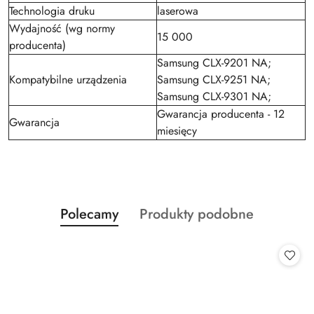
Technologia druku
laserowa
Wydajność (wg normy
15 000
producenta)
Samsung CLX-9201 NA;
Kompatybilne urządzenia
Samsung CLX-9251 NA;
Samsung CLX-9301 NA;
Gwarancja producenta - 12
Gwarancja
miesięcy
Produkty
Produkty
Polecamy
Produkty podobne
Pomiń karuzelę produktów
o
o
statusie:
statusie: