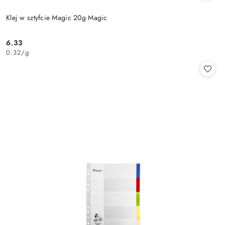
Klej w sztyfcie Magic 20g Magic
6.33
Cena:
0.32
/
g